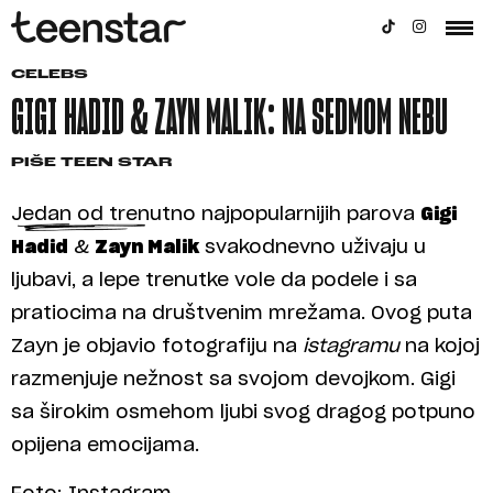
CELEBS
GIGI HADID & ZAYN MALIK: NA SEDMOM NEBU
PIŠE
TEEN STAR
Jedan od trenutno najpopularnijih parova
Gigi
Hadid
&
Zayn Malik
svakodnevno uživaju u
ljubavi, a lepe trenutke vole da podele i sa
pratiocima na društvenim mrežama. Ovog puta
Zayn je objavio fotografiju na
istagramu
na kojoj
razmenjuje nežnost sa svojom devojkom. Gigi
sa širokim osmehom ljubi svog dragog potpuno
opijena emocijama.