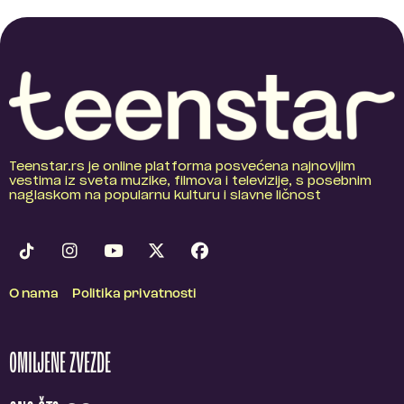
Teenstar.rs je online platforma posvećena najnovijim
vestima iz sveta muzike, filmova i televizije, s posebnim
naglaskom na popularnu kulturu i slavne ličnost
O nama
Politika privatnosti
OMILJENE ZVEZDE