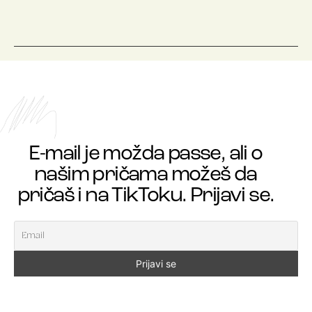
E-mail je možda passe, ali o
našim pričama možeš da
pričaš i na TikToku. Prijavi se.