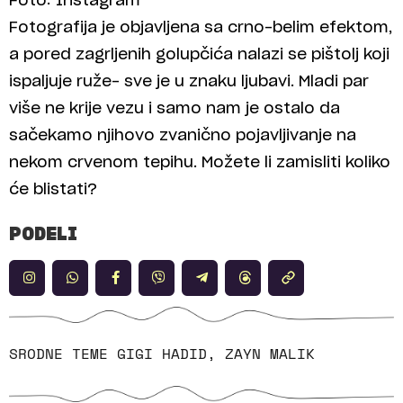
Foto: Instagram
Fotografija je objavljena sa crno-belim efektom,
a pored zagrljenih golupčića nalazi se pištolj koji
ispaljuje ruže- sve je u znaku ljubavi. Mladi par
više ne krije vezu i samo nam je ostalo da
sačekamo njihovo zvanično pojavljivanje na
nekom crvenom tepihu. Možete li zamisliti koliko
će blistati?
PODELI
SRODNE TEME
GIGI HADID
,
ZAYN MALIK