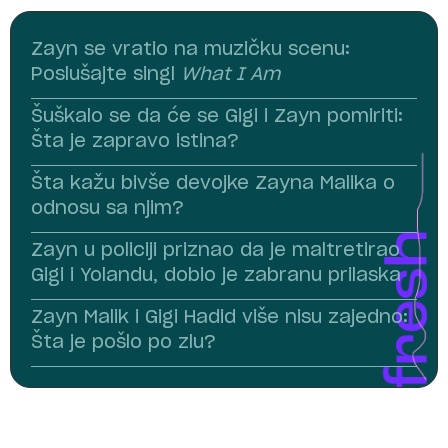
Zayn se vratio na muzičku scenu:
Poslušajte singl
What I Am
Šuškalo se da će se Gigi i Zayn pomiriti:
Šta je zapravo istina?
Šta kažu bivše devojke Zayna Malika o
odnosu sa njim?
Zayn u policiji priznao da je maltretirao
Gigi i Yolandu, dobio je zabranu prilaska
Zayn Malik i Gigi Hadid više nisu zajedno:
Šta je pošlo po zlu?