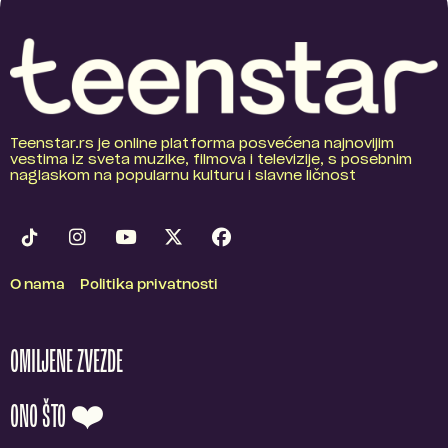
Teenstar.rs je online platforma posvećena najnovijim
vestima iz sveta muzike, filmova i televizije, s posebnim
naglaskom na popularnu kulturu i slavne ličnost
O nama
Politika privatnosti
OMILJENE ZVEZDE
ONO ŠTO ❤️