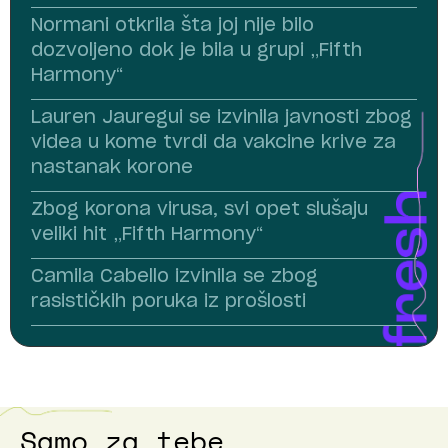
Normani otkrila šta joj nije bilo
dozvoljeno dok je bila u grupi „Fifth
Harmony“
Lauren Jauregui se izvinila javnosti zbog
videa u kome tvrdi da vakcine krive za
nastanak korone
Zbog korona virusa, svi opet slušaju
veliki hit „Fifth Harmony“
Camila Cabello izvinila se zbog
rasističkih poruka iz prošlosti
Samo za tebe