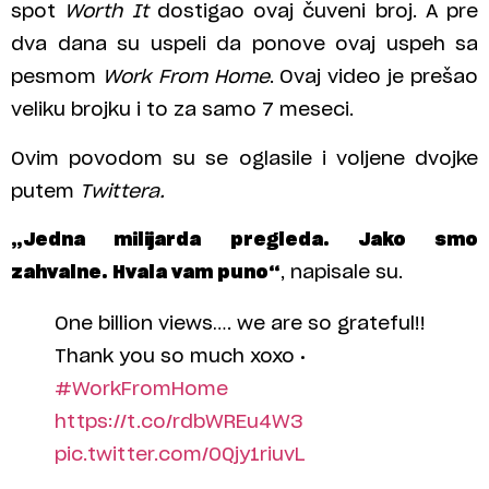
spot
Worth It
dostigao ovaj čuveni broj. A pre
dva dana su uspeli da ponove ovaj uspeh sa
pesmom
Work From Home
. Ovaj video je prešao
veliku brojku i to za samo 7 meseci.
Ovim povodom su se oglasile i voljene dvojke
putem
Twittera.
„Jedna milijarda pregleda. Jako smo
zahvalne. Hvala vam puno“
, napisale su.
One billion views…. we are so grateful!!
Thank you so much xoxo •
#WorkFromHome
https://t.co/rdbWREu4W3
pic.twitter.com/0Qjy1riuvL