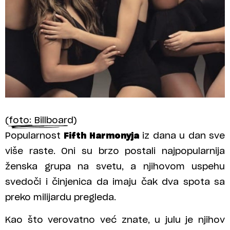
(foto: Billboard)
Popularnost
Fifth Harmonyja
iz dana u dan sve
više raste. Oni su brzo postali najpopularnija
ženska grupa na svetu, a njihovom uspehu
svedoči i činjenica da imaju čak dva spota sa
preko milijardu pregleda.
Kao što verovatno već znate, u julu je njihov