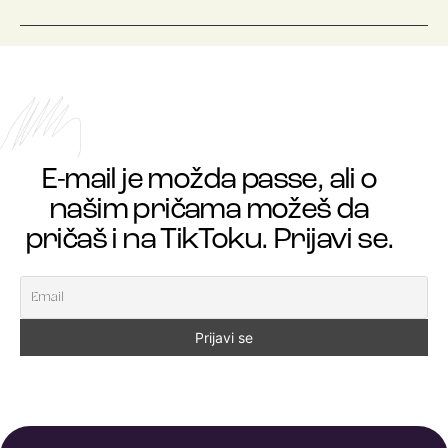
E-mail je možda passe, ali o
našim pričama možeš da
pričaš i na TikToku. Prijavi se.