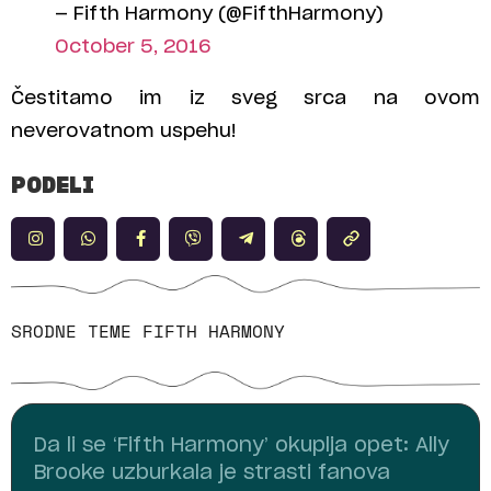
— Fifth Harmony (@FifthHarmony)
October 5, 2016
Čestitamo im iz sveg srca na ovom
neverovatnom uspehu!
PODELI
SRODNE TEME
FIFTH HARMONY
Da li se ‘Fifth Harmony’ okuplja opet: Ally
Brooke uzburkala je strasti fanova