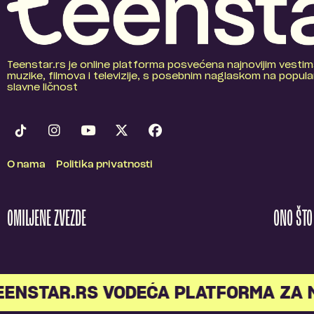
Teenstar.rs je online platforma posvećena najnovijim vestim
muzike, filmova i televizije, s posebnim naglaskom na popular
slavne ličnost
O nama
Politika privatnosti
OMILJENE ZVEZDE
ONO ŠT
NSTAR.RS VODEĆA PLATFORMA ZA ML