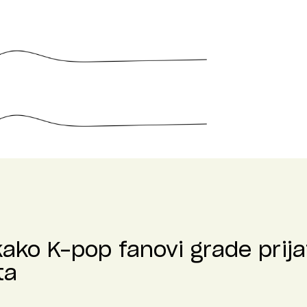
kako K-pop fanovi grade prija
ta