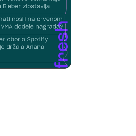
n Bieber zlostavlja
nati nosili na crvenom
 VMA dodele nagrada?
er oborio Spotify
 je držala Ariana