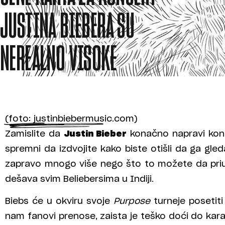
JUSTINA BIEBERA SU
NEREALNO VISOKE
(foto: justinbiebermusic.com)
Zamislite da
Justin Bieber
konačno napravi konc
spremni da izdvojite kako biste otišli da ga gl
zapravo mnogo više nego što to možete da pri
dešava svim Beliebersima u Indiji.
Biebs će u okviru svoje
Purpose
turneje posetiti
nam fanovi prenose, zaista je teško doći do kara