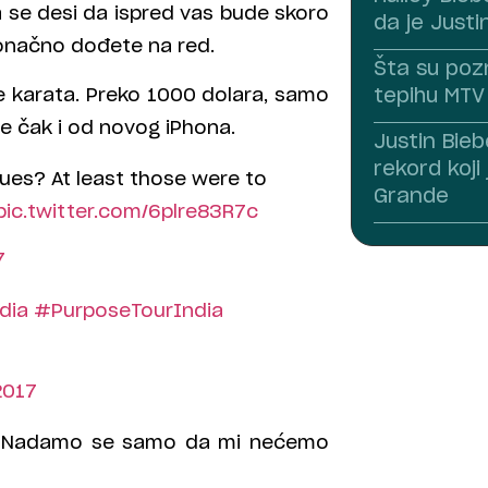
 se desi da ispred vas bude skoro
da je Justi
konačno dođete na red.
Šta su poz
ne karata. Preko 1000 dolara, samo
tepihu MTV
še čak i od novog iPhona.
Justin Bieb
rekord koji
ues? At least those were to
Grande
pic.twitter.com/6plre83R7c
7
dia
#PurposeTourIndia
2017
ve. Nadamo se samo da mi nećemo