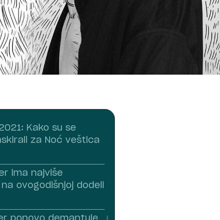
2021: Kako su se
skirali za Noć veštica
er ima najviše
 na ovogodišnjoj dodeli
ber ponovo demantuje