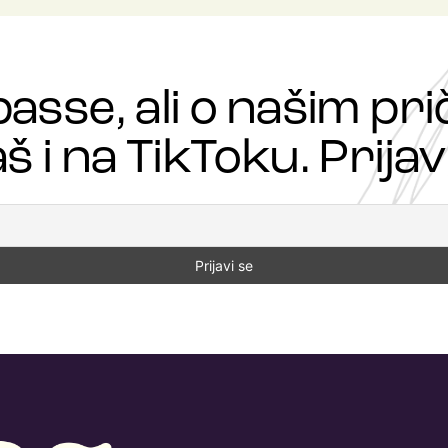
passe, ali o našim p
š i na TikToku. Prijavi