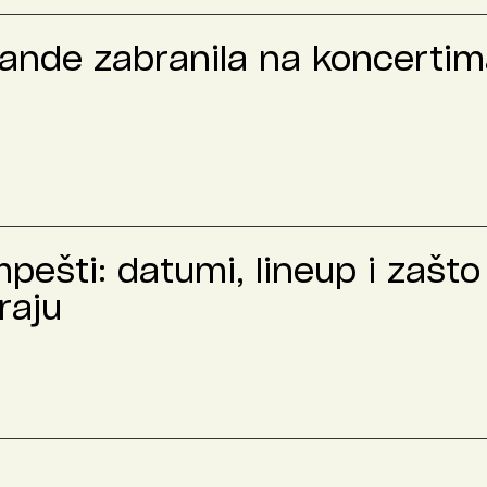
rande zabranila na koncertima
ešti: datumi, lineup i zašto 
raju