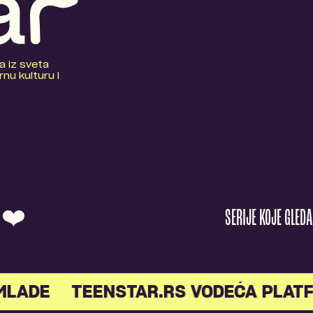
a iz sveta
nu kulturu i
O ❤️
SERIJE KOJE GLED
ADE
TEENSTAR.RS VODEĆA PLATFO