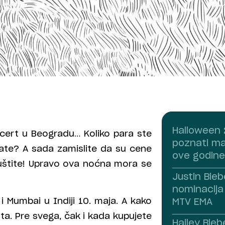
Halloween 
ert u Beogradu… Koliko para ste
poznati ma
edate? A sada zamislite da su cene
ove godine
uštite! Upravo ova noćna mora se
Justin Bieb
nominacija
 i Mumbai u Indiji 10. maja. A kako
MTV EMA
ta. Pre svega, čak i kada kupujete
Hailey Bie