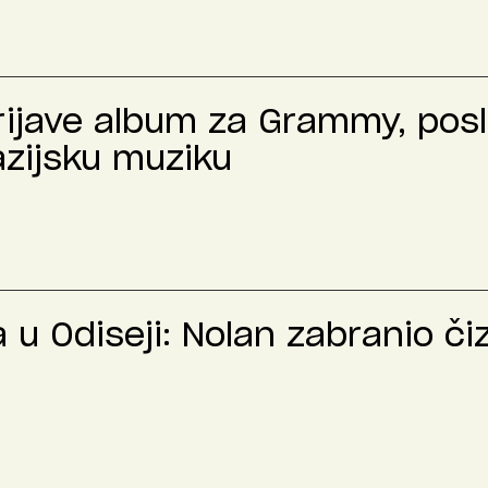
prijave album za Grammy, pos
azijsku muziku
u Odiseji: Nolan zabranio č