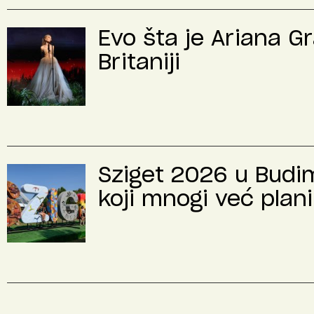
Evo šta je Ariana G
Britaniji
Sziget 2026 u Budimp
koji mnogi već plani