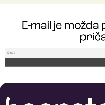
E-mail je možda 
priča