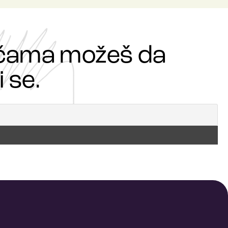
ričama možeš da
 se.