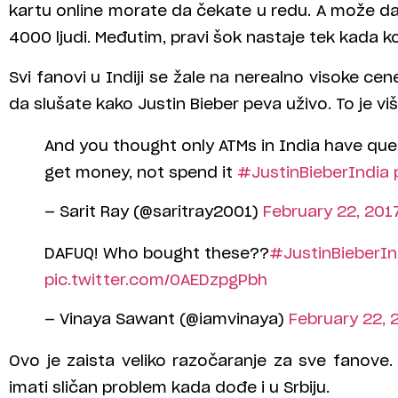
kartu online morate da čekate u redu. A može da
4000 ljudi. Međutim, pravi šok nastaje tek kada 
Svi fanovi u Indiji se žale na nerealno visoke ce
da slušate kako Justin Bieber peva uživo. To je vi
And you thought only ATMs in India have que
get money, not spend it
#JustinBieberIndia
— Sarit Ray (@saritray2001)
February 22, 201
DAFUQ! Who bought these??
#JustinBieberIn
pic.twitter.com/0AEDzpgPbh
— Vinaya Sawant (@iamvinaya)
February 22, 
Ovo je zaista veliko razočaranje za sve fano
imati sličan problem kada dođe i u Srbiju.