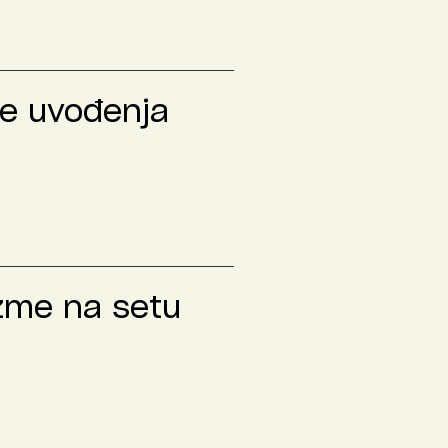
le uvođenja
izme na setu