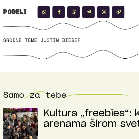
PODELI
SRODNE TEME
JUSTIN BIEBER
Samo za tebe
Kultura „freebies“: 
arenama širom sve