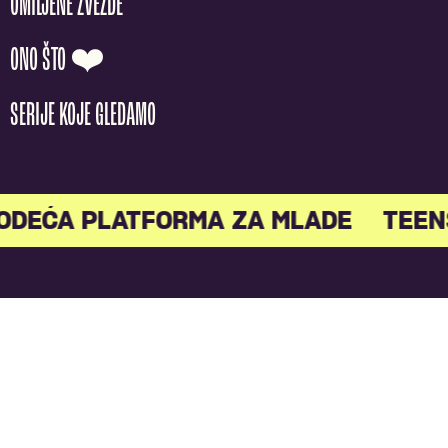
OMILJENE ZVEZDE
ONO ŠTO ❤️
SERIJE KOJE GLEDAMO
EĆA PLATFORMA ZA MLADE
TEENST