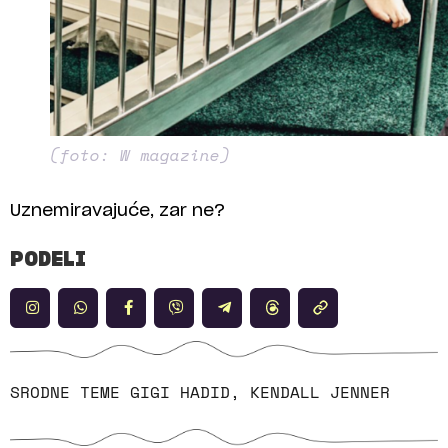
(foto: W magazine)
Uznemiravajuće, zar ne?
PODELI
SRODNE TEME
GIGI HADID
,
KENDALL JENNER