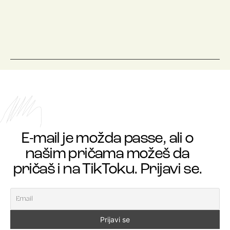
E-mail je možda passe, ali o
našim pričama možeš da
pričaš i na TikToku. Prijavi se.