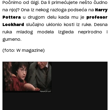
Počnimo od Gigi. Da li primećujete nešto čudno
na njoj? Ona iz nekog razloga podseća na
Harry
Pottera
u drugom delu kada mu je
profesor
Lockhard
slučajno uklonio kosti iz ruke. Desna
ruka mladog modela izgleda neprirodno i
gumeno.
(foto: W magazine)