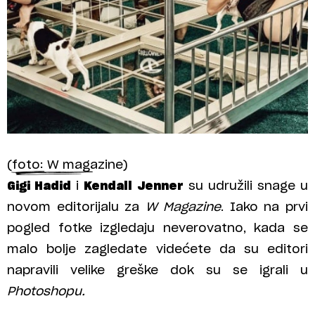
(foto: W magazine)
Gigi Hadid
i
Kendall Jenner
su udružili snage u
novom editorijalu za
W Magazine
. Iako na prvi
pogled fotke izgledaju neverovatno, kada se
malo bolje zagledate videćete da su editori
napravili velike greške dok su se igrali u
Photoshopu.