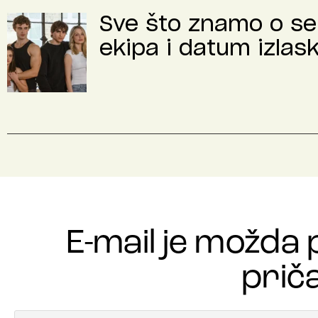
Sve što znamo o se
ekipa i datum izlas
E-mail je možda 
priča