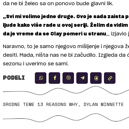
da ne bi želeo sa on ponovo bude glavni lik.
„Svi mi volimo jedne druge. Ovo je sada zaista 
ljude kako više rade u ovoj seriji. Želim da vidim
da je vreme da se Clay pomeri u stranu
„, izjavio
Naravno, to je samo njegovo mišljenje i njegova že
desiti. Mada, ništa nas ne bi začudilo. Izgleda 
sezonu i uverimo se sami.
PODELI
SRODNE TEME
13 REASONS WHY
,
DYLAN MINNETTE