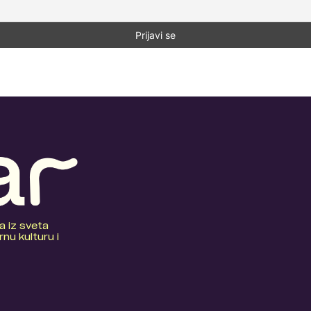
a iz sveta
nu kulturu i