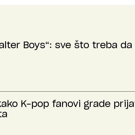
lter Boys“: sve što treba da 
kako K-pop fanovi grade prija
ta