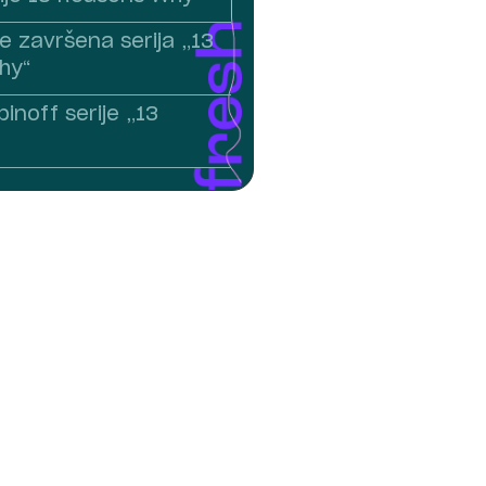
e završena serija „13
hy“
inoff serije „13