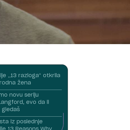
je „13 razloga“ otkrila
srodna žena
mo novu seriju
angford, evo da li
e gledaš
ista iz poslednje
ije 13 Reasons Why