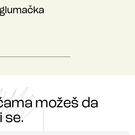
 glumačka
ričama možeš da
 se.