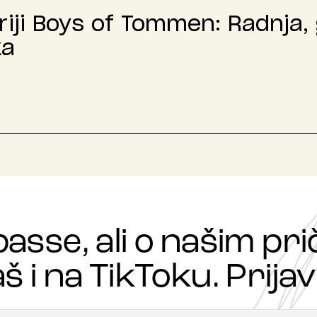
riji Boys of Tommen: Radnja,
ka
passe, ali o našim p
š i na TikToku. Prijavi