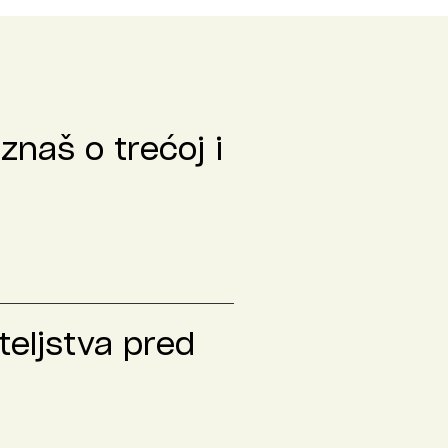
znaš o trećoj i
teljstva pred