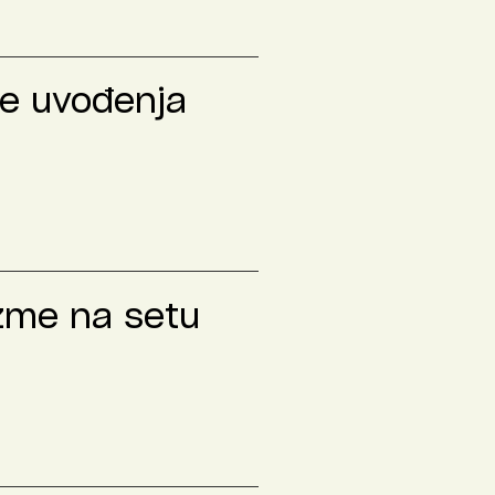
le uvođenja
izme na setu