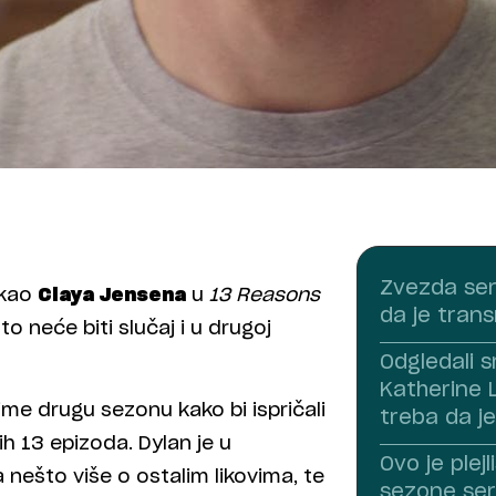
Zvezda seri
 kao
Claya Jensena
u
13 Reasons
da je tran
 to neće biti slučaj i u drugoj
Odgledali s
Katherine L
nime drugu sezonu kako bi ispričali
treba da j
vih 13 epizoda. Dylan je u
Ovo je plejl
 nešto više o ostalim likovima, te
sezone ser