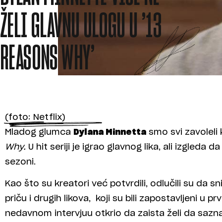
ŽELI GLAVNU ULOGU U ’13
REASONS WHY’
(foto: Netflix)
Mladog glumca
Dylana Minnetta
smo svi zavoleli
Why.
U hit seriji je igrao glavnog lika, ali izgleda da
sezoni.
Kao što su kreatori već potvrdili, odlučili su da s
priču i drugih likova, koji su bili zapostavljeni u pr
nedavnom intervjuu otkrio da zaista želi da sazna