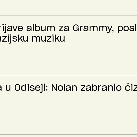
prijave album za Grammy, pos
azijsku muziku
u Odiseji: Nolan zabranio č