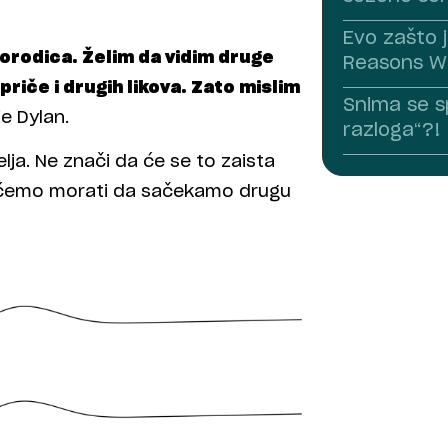
Evo zašto j
porodica. Želim da vidim druge
Reasons W
 priče i drugih likova. Zato mislim
Snima se sp
 je Dylan.
razloga“?!
lja. Ne znači da će se to zaista
da ćemo morati da sačekamo drugu