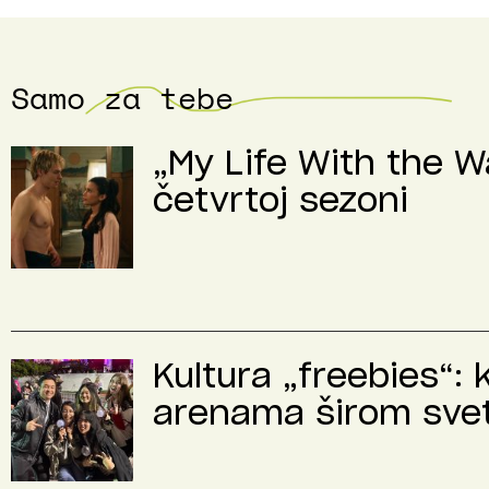
Samo za tebe
„My Life With the Wa
četvrtoj sezoni
Kultura „freebies“: 
arenama širom sve