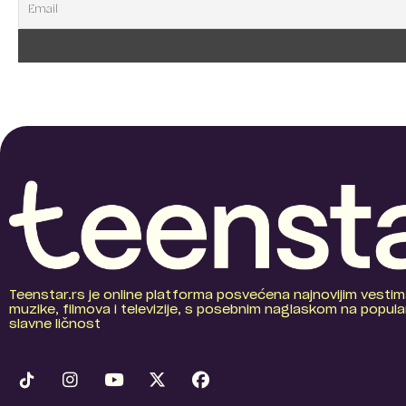
Teenstar.rs je online platforma posvećena najnovijim vestim
muzike, filmova i televizije, s posebnim naglaskom na popular
slavne ličnost