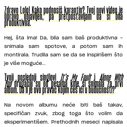
Zdravo Lolo! Kako podnosiš karantin? Tvoj novi video je
upravo objavljen, pa pretpostavljam da si bila
produktivna.
Hej, šta ima! Da, bila sam baš produktivna –
snimala sam spotove, a potom sam ih
montirala. Trudila sam se da se inspirišem što
je više moguće…
Tvoji poslednji singlovi
It’s My Fault
i
Alone With
You
drugačiji su od pesama koje si snimala za prvi
album. Da li je ovo pravac kojim ćeš ići u budućnosti?
Na novom albumu neće biti baš takav,
specifičan zvuk, zbog toga što volim da
eksperimentišem. Prethodnih meseci napisala