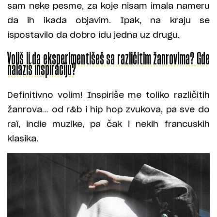
sam neke pesme, za koje nisam imala nameru
da ih ikada objavim. Ipak, na kraju se
ispostavilo da dobro idu jedna uz drugu.
Voliš li da eksperimentišeš sa različitim žanrovima? Gde
nalaziš inspiraciju?
Definitivno volim! Inspiriše me toliko različitih
žanrova… od r&b i hip hop zvukova, pa sve do
raï, indie muzike, pa čak i nekih francuskih
klasika.