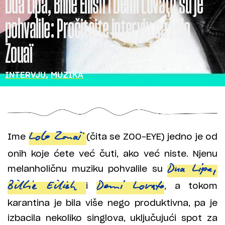
Dua Lipa, Billie Eilish i Demi Lovato su je
pohvalile: Pročitajte intervju sa Lolo
Zouaï
INTERVJU
,
MUZIKA
Ime
Lolo Zouaï
(čita se ZOO-EYE) jedno je od
onih koje ćete već čuti, ako već niste. Njenu
melanholičnu muziku pohvalile su
Dua Lipa,
Billie Eilish
i
Demi Lovato
, a tokom
karantina je bila više nego produktivna, pa je
izbacila nekoliko singlova, uključujući spot za