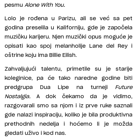
pesmu
Alone With You.
Lolo je rođena u Parizu, ali se već sa pet
godina preselila u Kaliforniju, gde je započela
muzičku karijeru. Njen muzički opus moguće je
opisati kao spoj melanholije Lane del Rey i
oštrine koju ima Billie Eilish.
Zahvaljujući talentu, primetile su je starije
koleginice, pa će tako naredne godine biti
predgrupa Dua Lipe na turneji
Future
Nostalgia.
A dok čekamo da je vidimo,
razgovarali smo sa njom i iz prve ruke saznali
gde nalazi inspiraciju, koliko je bila produktivna
prethodnih nedelja i hoćemo li je možda
gledati uživo i kod nas.