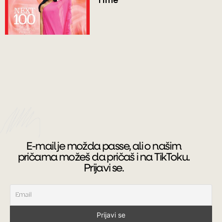
Time
E-mail je možda passe, ali o našim
pričama možeš da pričaš i na TikToku.
Prijavi se.