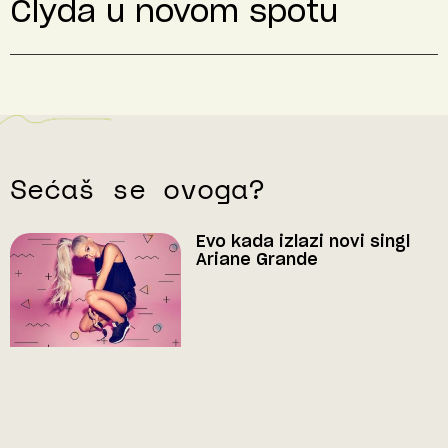
Clyda u novom spotu
Sećaš se ovoga?
Evo kada izlazi novi singl
Ariane Grande