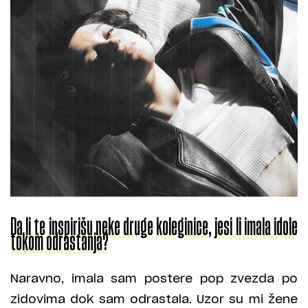
Da li te inspirišu neke druge koleginice, jesi li imala idole
tokom odrastanja?
Naravno, imala sam postere pop zvezda po
zidovima dok sam odrastala. Uzor su mi žene