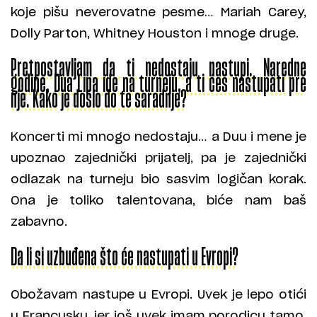
koje pišu neverovatne pesme… Mariah Carey,
Dolly Parton, Whitney Houston i mnoge druge.
Pretpostavljam da ti nedostaju nastupi. Naredne
godine, Dua Lipa ide na turneju, a ti ćeš nastupati pre
nje. Kako je došlo do te saradnje?
Koncerti mi mnogo nedostaju… a Duu i mene je
upoznao zajednički prijatelj, pa je zajednički
odlazak na turneju bio sasvim logičan korak.
Ona je toliko talentovana, biće nam baš
zabavno.
Da li si uzbuđena što će nastupati u Evropi?
Obožavam nastupe u Evropi. Uvek je lepo otići
u Francusku, jer još uvek imam porodicu tamo.