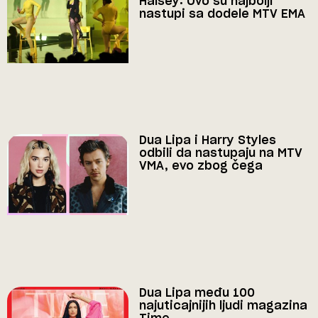
Halsey: Ovo su najbolji
nastupi sa dodele MTV EMA
Dua Lipa i Harry Styles
odbili da nastupaju na MTV
VMA, evo zbog čega
Dua Lipa među 100
najuticajnijih ljudi magazina