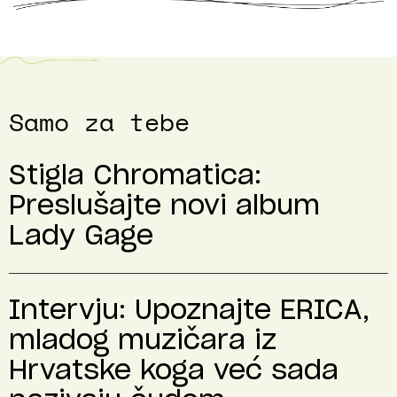
Samo za tebe
Stigla Chromatica:
Preslušajte novi album
Lady Gage
Intervju: Upoznajte ERICA,
mladog muzičara iz
Hrvatske koga već sada