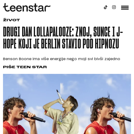
ŽIVOT
DRUGI DAN LOLLAPALOOZE: ZNOJ, SUNCE I J-
HOPE KOJI JE BERLIN STAVIO POD HIPNOZU
Benson Boone ima više energije nego moji svi bivši zajedno
PIŠE
TEEN STAR