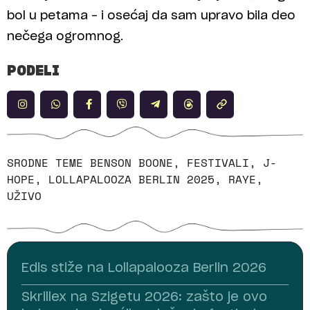
bol u petama – i osećaj da sam upravo bila deo
nečega ogromnog.
PODELI
SRODNE TEME
BENSON BOONE
,
FESTIVALI
,
J-
HOPE
,
LOLLAPALOOZA BERLIN 2025
,
RAYE
,
UŽIVO
Edis stiže na Lollapalooza Berlin 2026
Skrillex na Szigetu 2026: zašto je ovo