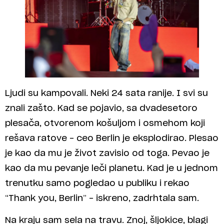
Ljudi su kampovali. Neki 24 sata ranije. I svi su
znali zašto. Kad se pojavio, sa dvadesetoro
plesača, otvorenom košuljom i osmehom koji
rešava ratove – ceo Berlin je eksplodirao. Plesao
je kao da mu je život zavisio od toga. Pevao je
kao da mu pevanje leči planetu. Kad je u jednom
trenutku samo pogledao u publiku i rekao
“Thank you, Berlin” – iskreno, zadrhtala sam.
Na kraju sam sela na travu. Znoj, šljokice, blagi