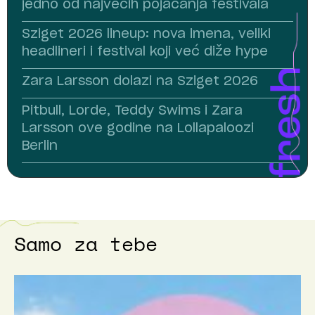
jedno od najvećih pojačanja festivala
Sziget 2026 lineup: nova imena, veliki
headlineri i festival koji već diže hype
Zara Larsson dolazi na Sziget 2026
Pitbull, Lorde, Teddy Swims i Zara
Larsson ove godine na Lollapaloozi
Berlin
Samo za tebe