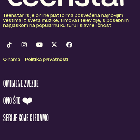
Teenstar.rs je online platforma posvećena najnovijim
vestima iz sveta muzike, filmova i televizije, s posebnim
naglaskom na popularnu kulturu i slavne ličnost
O nama
Politika privatnosti
OMILJENE ZVEZDE
ONO ŠTO ❤️
SERIJE KOJE GLEDAMO