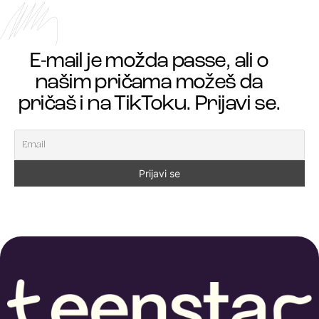
E-mail je možda passe, ali o
našim pričama možeš da
pričaš i na TikToku. Prijavi se.