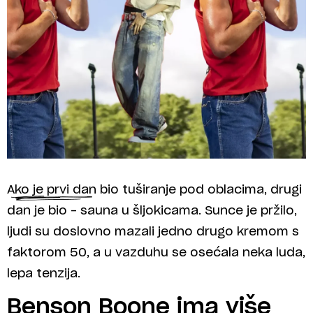
Ako je prvi dan bio tuširanje pod oblacima, drugi
dan je bio – sauna u šljokicama. Sunce je pržilo,
ljudi su doslovno mazali jedno drugo kremom s
faktorom 50, a u vazduhu se osećala neka luda,
lepa tenzija.
Benson Boone ima više