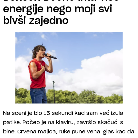
energije nego moji svi
bivši zajedno
Na sceni je bio 15 sekundi kad sam već izula
patike. Počeo je na klaviru, završio skačući s
bine. Crvena majica, ruke pune vena, glas kao da