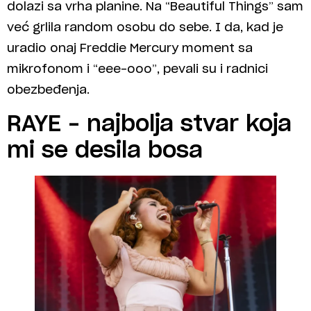
dolazi sa vrha planine. Na “Beautiful Things” sam
već grlila random osobu do sebe. I da, kad je
uradio onaj Freddie Mercury moment sa
mikrofonom i “eee-ooo”, pevali su i radnici
obezbeđenja.
RAYE – najbolja stvar koja
mi se desila bosa