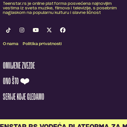
Teenstar.rs je online platforma posvećena najnovijim
vestima iz sveta muzike, filmova i televizije, s posebnim
naglaskom na popularnu kulturu i slavne ličnost
O nama
Politika privatnosti
OMILJENE ZVEZDE
ONO ŠTO ❤️
SERIJE KOJE GLEDAMO