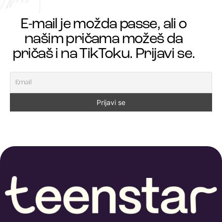
E-mail je možda passe, ali o
našim pričama možeš da
pričaš i na TikToku. Prijavi se.