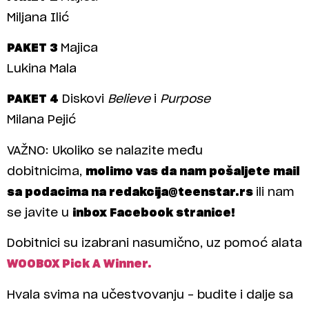
Miljana Ilić
PAKET 3
Majica
Lukina Mala
PAKET 4
Diskovi
Believe
i
Purpose
Milana Pejić
VAŽNO: Ukoliko se nalazite među
dobitnicima,
molimo vas da nam pošaljete mail
sa podacima na redakcija@teenstar.rs
ili nam
se javite u
inbox Facebook stranice!
Dobitnici su izabrani nasumično, uz pomoć alata
WOOBOX Pick A Winner.
Hvala svima na učestvovanju – budite i dalje sa