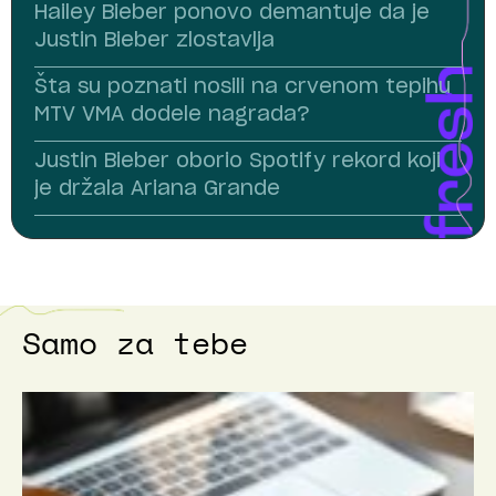
Hailey Bieber ponovo demantuje da je
Justin Bieber zlostavlja
Šta su poznati nosili na crvenom tepihu
MTV VMA dodele nagrada?
Justin Bieber oborio Spotify rekord koji
je držala Ariana Grande
Samo za tebe