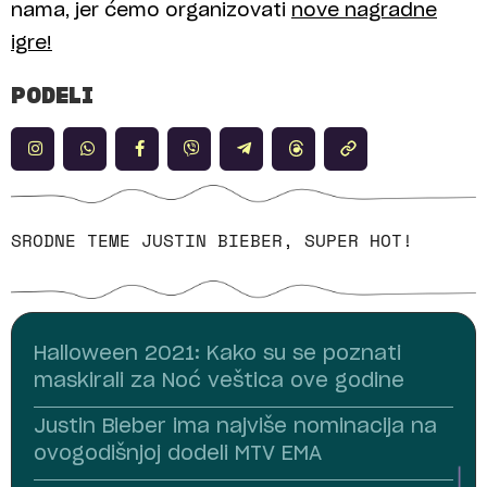
nama, jer ćemo organizovati
nove nagradne
igre!
PODELI
SRODNE TEME
JUSTIN BIEBER
,
SUPER HOT!
Halloween 2021: Kako su se poznati
maskirali za Noć veštica ove godine
Justin Bieber ima najviše nominacija na
ovogodišnjoj dodeli MTV EMA