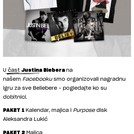
U čast
Justina Biebera
na
našem
Facebooku
smo organizovali nagradnu
igru za sve Beliebere – pogledajte ko su
dobitnici.
PAKET 1
Kalendar, majica i
Purpose
disk
Aleksandra Lukić
PAKET 2
Majica