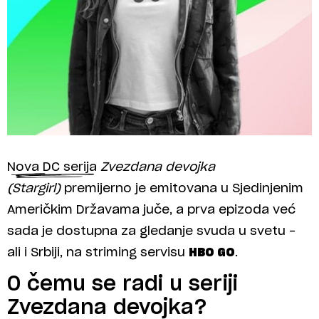
Nova DC serija
Zvezdana devojka
(Stargirl)
premijerno je emitovana u Sjedinjenim
Američkim Državama juče, a prva epizoda već
sada je dostupna za gledanje svuda u svetu –
ali i Srbiji, na striming servisu
HBO GO
.
O čemu se radi u seriji
Zvezdana devojka?