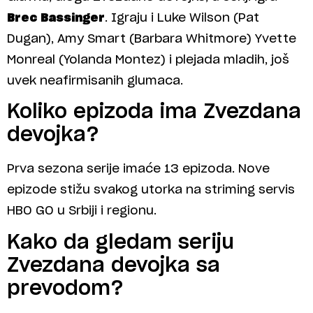
Brec Bassinger
. Igraju i Luke Wilson (Pat
Dugan), Amy Smart (Barbara Whitmore) Yvette
Monreal (Yolanda Montez) i plejada mladih, još
uvek neafirmisanih glumaca.
Koliko epizoda ima Zvezdana
devojka?
Prva sezona serije imaće 13 epizoda. Nove
epizode stižu svakog utorka na striming servis
HBO GO u Srbiji i regionu.
Kako da gledam seriju
Zvezdana devojka sa
prevodom?