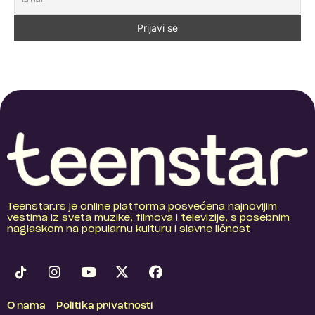
Teenstar.rs je online platforma posvećena najnovijim
vestima iz sveta muzike, filmova i televizije, s posebnim
naglaskom na popularnu kulturu i slavne ličnost
O nama
Politika privatnosti