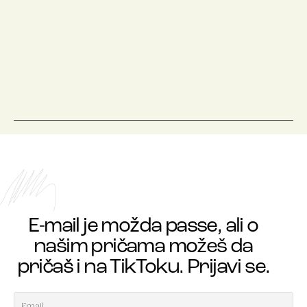
E-mail je možda passe, ali o
našim pričama možeš da
pričaš i na TikToku. Prijavi se.