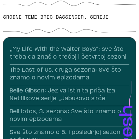
SRODNE TEME
BREC BASSINGER
,
SERIJE
„My Life With the Walter Boys“: sve što
treba da znaš o trećoj i četvrtoj sezoni
The Last of Us, druga sezona: Sve što
znamo o novim epizodama
Belle Gibson: Jeziva istinita priča iza
Netflixove serije „Jabukovo sirće“
Beli lotos, 3. sezona: Sve što znamo o
novim epizodama
Sve što znamo o 5. i poslednjoj sezoni