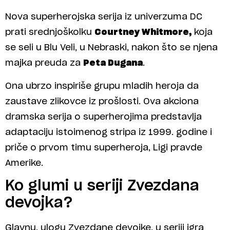
Nova superherojska serija iz univerzuma DC
prati srednjoškolku
Courtney Whitmore,
koja
se seli u Blu Veli, u Nebraski, nakon što se njena
majka preuda za
Peta Dugana
.
Ona ubrzo inspiriše grupu mladih heroja da
zaustave zlikovce iz prošlosti. Ova akciona
dramska serija o superherojima predstavlja
adaptaciju istoimenog stripa iz 1999. godine i
priče o prvom timu superheroja, Ligi pravde
Amerike.
Ko glumi u seriji Zvezdana
devojka?
Glavnu, ulogu Zvezdane devojke, u seriji igra