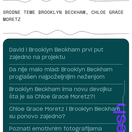
SRODNE TEME
BROOKLYN BECKHAM
,
CHLOE GRACE
MORETZ
David i Brooklyn Beckham prvi put
zajedno na projektu
Da nije malo mlad: Brooklyn Beckham
proglašen najpoželjnijim neženjom
Brooklyn Beckham ima novu devojku:
šta je sa Chloe Grace Moretz?!
Chloe Grace Moretz i Brooklyn Beckham
su ponovo zajedno?
Poznati emotivnim fotografijama