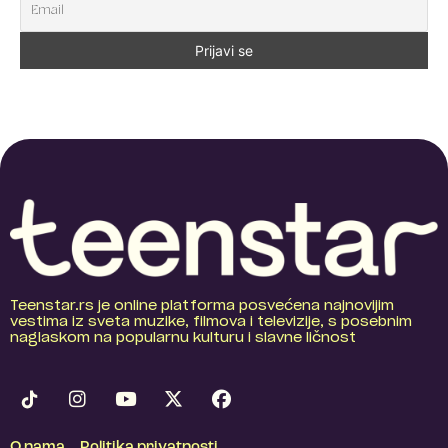
Teenstar.rs je online platforma posvećena najnovijim
vestima iz sveta muzike, filmova i televizije, s posebnim
naglaskom na popularnu kulturu i slavne ličnost
O nama
Politika privatnosti