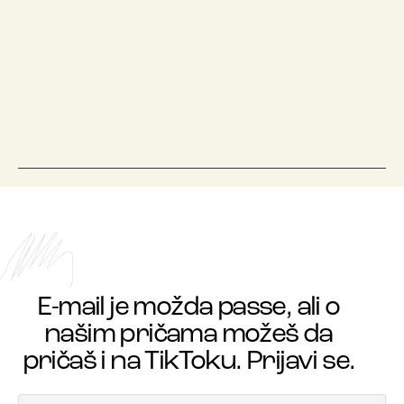
E-mail je možda passe, ali o
našim pričama možeš da
pričaš i na TikToku. Prijavi se.