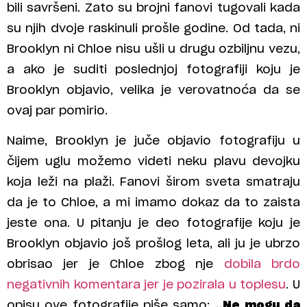
bili savršeni. Zato su brojni fanovi tugovali kada
su njih dvoje raskinuli prošle godine. Od tada, ni
Brooklyn ni Chloe nisu ušli u drugu ozbiljnu vezu,
a ako je suditi poslednjoj fotografiji koju je
Brooklyn objavio, velika je verovatnoća da se
ovaj par pomirio.
Naime, Brooklyn je juče objavio fotografiju u
čijem uglu možemo videti neku plavu devojku
koja leži na plaži. Fanovi širom sveta smatraju
da je to Chloe, a mi imamo dokaz da to zaista
jeste ona. U pitanju je deo fotografije koju je
Brooklyn objavio još prošlog leta, ali ju je ubrzo
obrisao jer je Chloe zbog nje
dobila brdo
negativnih komentara jer je pozirala u toplesu
. U
opisu ove fotografije piše samo:
„Ne mogu da