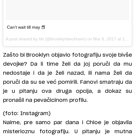
Can’t wait till may 📕
A post shared by bb (@brooklynbeckham) on
Mar 6, 2017 at 12:25pm PST
Zašto bi Brooklyn objavio fotografiju svoje bivše
devojke? Da li time želi da joj poruči da mu
nedostaje i da je želi nazad, ili nama želi da
poruči da su se već pomirili. Fanovi smatraju da
je u pitanju ova druga opcija, a dokaz su
pronašli na pevačicinom profilu.
(foto: Instagram)
Naime, pre samo par dana i Chloe je objavila
misterioznu fotografiju. U pitanju je mutna