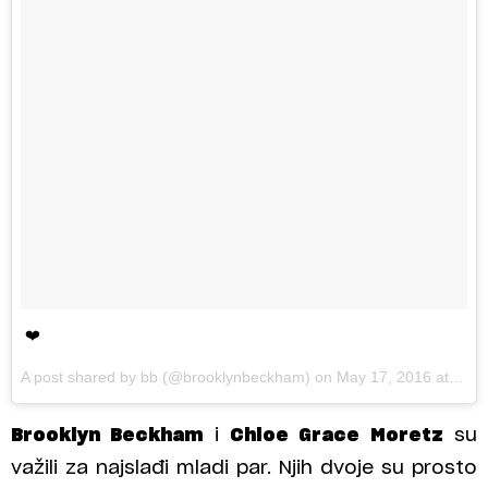
❤️
A post shared by bb (@brooklynbeckham) on
May 17, 2016 at 2:50am PDT
Brooklyn Beckham
i
Chloe Grace Moretz
su
važili za najslađi mladi par. Njih dvoje su prosto