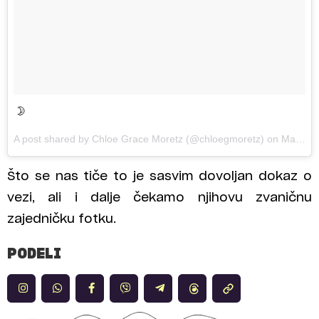
🌛
A post shared by Chloe Grace Moretz (@chloegmoretz) on
Mar 4, 2017 at 3:28pm PST
Što se nas tiče to je sasvim dovoljan dokaz o
vezi, ali i dalje čekamo njihovu zvaničnu
zajedničku fotku.
PODELI