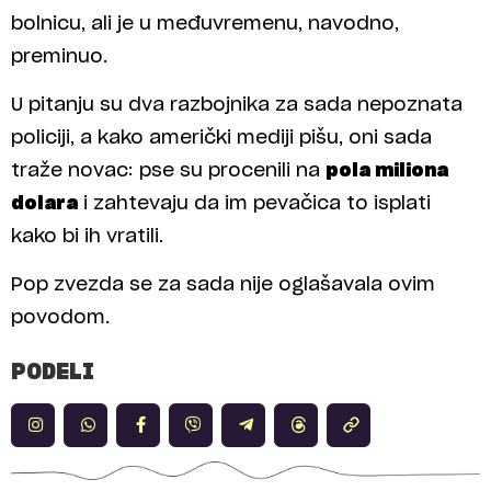
bolnicu, ali je u međuvremenu, navodno,
preminuo.
U pitanju su dva razbojnika za sada nepoznata
policiji, a kako američki mediji pišu, oni sada
traže novac: pse su procenili na
pola miliona
dolara
i zahtevaju da im pevačica to isplati
kako bi ih vratili.
Pop zvezda se za sada nije oglašavala ovim
povodom.
PODELI