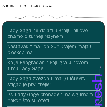
SRODNE TEME
LADY GAGA
Lady Gaga ne dolazi u Srbiju, ali ovo
znamo o turneji Mayhem
Nastavak fima Top Gun krajem maja u
bioskopima
Ko je Beograđanin koji igra u novom
filmu Lady Gage
Lady Gaga zvezda filma „Gučijevi“:
stigao je prvi trejler
Psi Lady Gage pronađeni na sigurnom
nakon što su oteti