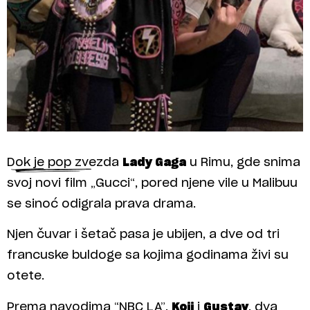
Dok je pop zvezda
Lady Gaga
u Rimu, gde snima
svoj novi film „Gucci“, pored njene vile u Malibuu
se sinoć odigrala prava drama.
Njen čuvar i šetač pasa je ubijen, a dve od tri
francuske buldoge sa kojima godinama živi su
otete.
Prema navodima “NBC LA”,
Koji
i
Gustav
, dva