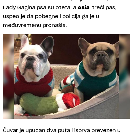
Lady Gagina psa su oteta, a
Asia
, treći pas,
uspeo je da pobegne i policija ga je u
međuvremenu pronašla.
Čuvar je upucan dva puta i isprva prevezen u