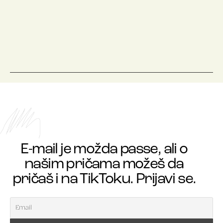
E-mail je možda passe, ali o
našim pričama možeš da
pričaš i na TikToku. Prijavi se.