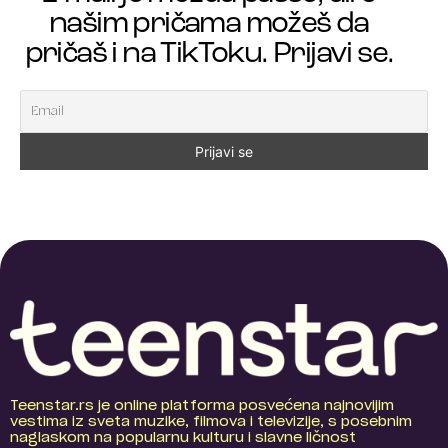
našim pričama možeš da
pričaš i na TikToku. Prijavi se.
Teenstar.rs je online platforma posvećena najnovijim
vestima iz sveta muzike, filmova i televizije, s posebnim
naglaskom na popularnu kulturu i slavne ličnost