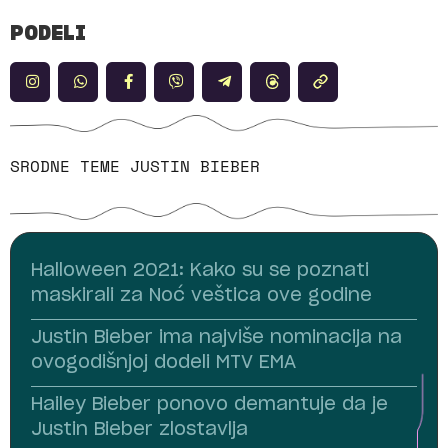
PODELI
SRODNE TEME
JUSTIN BIEBER
Halloween 2021: Kako su se poznati
maskirali za Noć veštica ove godine
Justin Bieber ima najviše nominacija na
ovogodišnjoj dodeli MTV EMA
Hailey Bieber ponovo demantuje da je
Justin Bieber zlostavlja