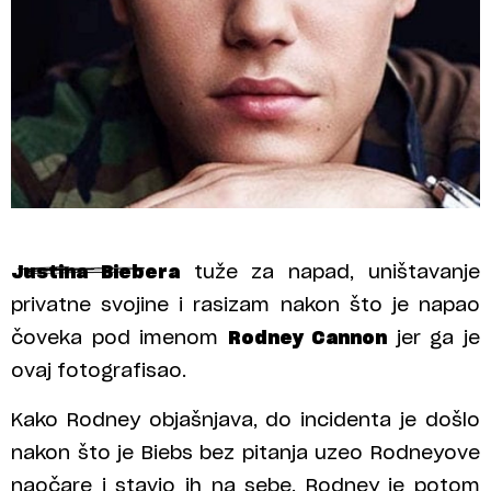
Justina Biebera
tuže za napad, uništavanje
privatne svojine i rasizam nakon što je napao
čoveka pod imenom
Rodney Cannon
jer ga je
ovaj fotografisao.
Kako Rodney objašnjava, do incidenta je došlo
nakon što je Biebs bez pitanja uzeo Rodneyove
naočare i stavio ih na sebe. Rodney je potom