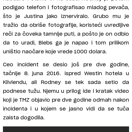
podigao telefon i fotografisao mladog pevača,
što je Justina jako iznerviralo. Grubo mu je
tražio da obriše fotografije, koristeći uvredljive
reči za čoveka tamnije puti, a pošto je on odbio
da to uradi, Biebs ga je napao i tom prilikom
uništio naočare koje vrede 1000 dolara.
Ceo incident se desio još pre dve godine,
tačnije 8. juna 2016. ispred Westin hotela u
Klivlendu, ali Rodney se tek sada setio da
podnese tužu. Njemu u prilog ide i kratak video
koji je TMZ objavio pre dve godine odmah nakon
incidenta i u kojem se jasno vidi da se tuča
zaista dogodila.