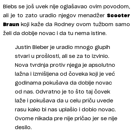
Biebs se još uvek nije oglašavao ovim povodom,
ali je to zato uradio njegov menadžer
Scooter
Braun
koji kaže da Rodney ovom tužbom samo
želi da dobije novac i da tu nema istine.
Justin Bieber je uradio mnogo glupih
stvari u prošlosti, ali se za to izvinio.
Nova tvrdnja protiv njega je apsolutno
lažna i izmišljena od čoveka koji je već
godinama pokušava da dobije novac
od nas. Odvratno je to što taj čovek
laže i pokušava da u celu priču uvede
rasu kako bi nas uplašio i dobio novac.
Ovome nikada pre nije pričao jer se nije
desilo.