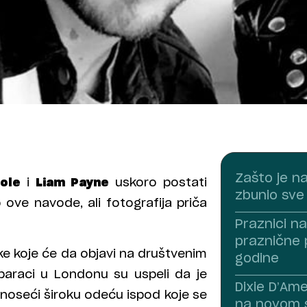
Zašto je n
ole
i
Liam Payne
uskoro postati
zbunio sve
o ove navode, ali fotografija priča
Praznici na
praznične 
ke koje će da objavi na društvenim
godine
paraci u Londonu su uspeli da je
Dixie D’Am
 noseći široku odeću ispod koje se
na novom s