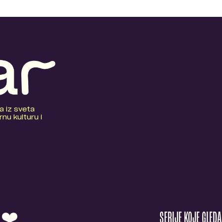
a iz sveta
nu kulturu i
O ❤️
SERIJE KOJE GLED