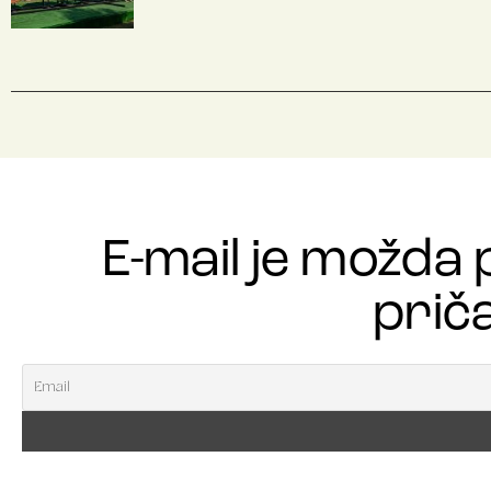
E-mail je možda 
priča