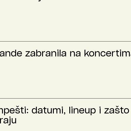
rande zabranila na koncertima
ešti: datumi, lineup i zašto 
raju