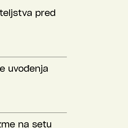
teljstva pred
le uvođenja
izme na setu