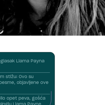
aglasak Liama Payna
m stižu: Ovo su
pesme, objavljene ove
elio opet peva, gošća
inglu Liama Payne