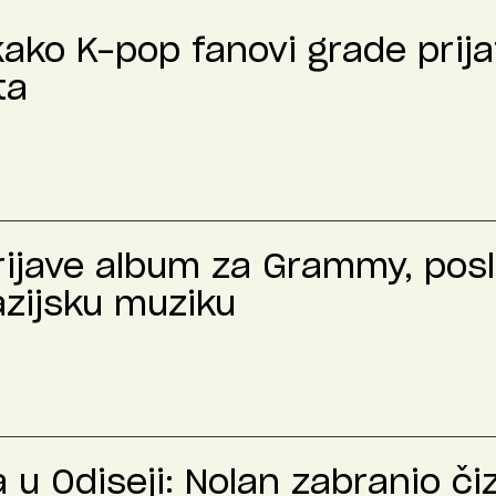
kako K-pop fanovi grade prija
ta
prijave album za Grammy, pos
azijsku muziku
u Odiseji: Nolan zabranio č