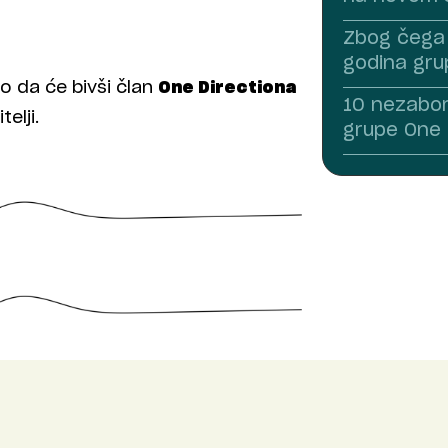
Zbog čega 
godina gru
o da će bivši član
One Directiona
10 nezabor
elji.
grupe One 