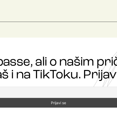
passe, ali o našim p
š i na TikToku. Prijavi