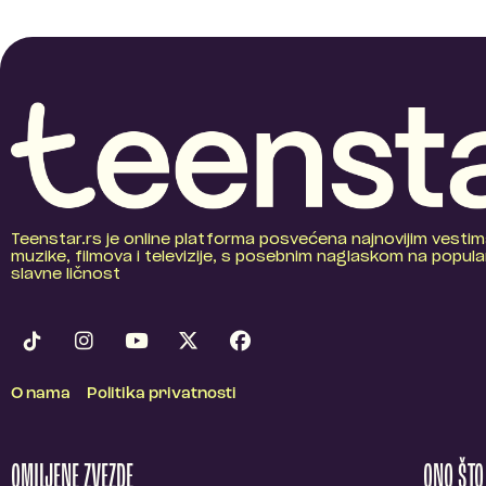
Teenstar.rs je online platforma posvećena najnovijim vestim
muzike, filmova i televizije, s posebnim naglaskom na popular
slavne ličnost
O nama
Politika privatnosti
OMILJENE ZVEZDE
ONO ŠT