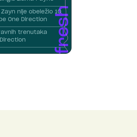
Zayn nije obeležio 10
pe One Direction
avnih trenutaka
Direction