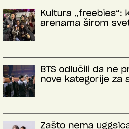
Kultura „freebies“: 
arenama širom sve
BTS odlučili da ne 
nove kategorije za 
Zašto nema uggsica 