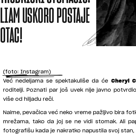
LIAM USKORO POSTAJE
OTAC!
(foto: Instagram)
Već nedeljama se spektakuliše da će
Cheryl C
roditelji. Poznati par još uvek nije javno potvrdi
više od hiljadu reči.
Naime, pevačica već neko vreme pažljivo bira fot
mrežama, tako da joj se ne vidi stomak. Ali pa
fotografišu kada je nakratko napustila svoj stan,