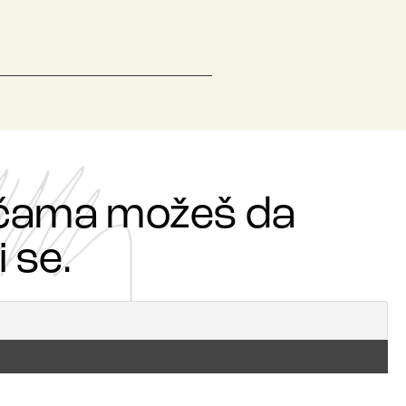
ričama možeš da
 se.