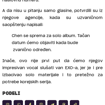
naslovnu numeru.
A da nisu u pitanju samo glasine, potvrdili su iz
njegove agencije, kada su uzvaničnom
saopštenju napisali:
Chen se sprema za solo album. Tačan
datum ćemo objaviti kada bude
zvanično određen.
Inače, ovo nije prvi put da ćemo njegov
impresivan vocal slušati van EXO-a, jer je i pre
izbacivao solo materijale i to pretežno za
potrebe korejskih serija.
PODELI