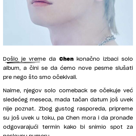
Došlo je vreme da
Chen
konačno izbaci solo
album, a čini se da ćemo nove pesme slušati
pre nego što smo očekivali.
Naime, njegov solo comeback se očekuje već
sledećeg meseca, mada tačan datum još uvek
nije poznat. Zbog gustog rasporeda, pripreme
su još uvek u toku, pa Chen mora i da pronađe
odgovarajući termin kako bi snimio spot za