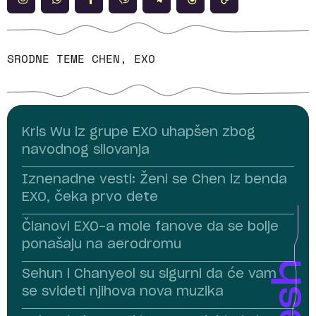
SRODNE TEME
CHEN
,
EXO
Kris Wu iz grupe EXO uhapšen zbog
navodnog silovanja
Iznenadne vesti: Ženi se Chen iz benda
EXO, čeka prvo dete
Članovi EXO-a mole fanove da se bolje
ponašaju na aerodromu
Sehun i Chanyeol su sigurni da će vam
se svideti njihova nova muzika