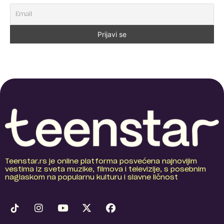
Teenstar.rs je online platforma posvećena najnovijim
vestima iz sveta muzike, filmova i televizije, s posebnim
naglaskom na popularnu kulturu i slavne ličnost