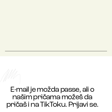
E-mail je možda passe, ali o
našim pričama možeš da
pričaš i na TikToku. Prijavi se.