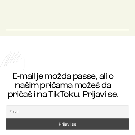
E-mail je možda passe, ali o
našim pričama možeš da
pričaš i na TikToku. Prijavi se.