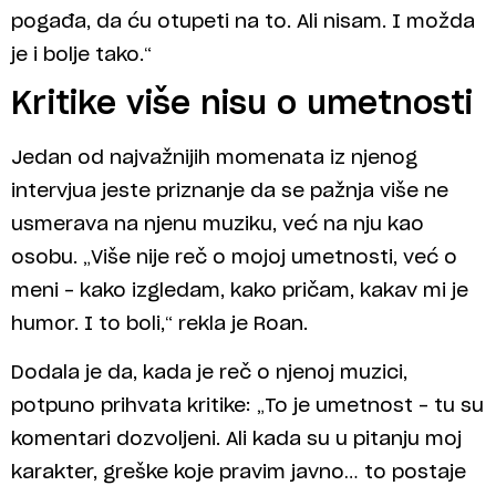
pogađa, da ću otupeti na to. Ali nisam. I možda
je i bolje tako.“
Kritike više nisu o umetnosti
Jedan od najvažnijih momenata iz njenog
intervjua jeste priznanje da se pažnja više ne
usmerava na njenu muziku, već na nju kao
osobu. „Više nije reč o mojoj umetnosti, već o
meni – kako izgledam, kako pričam, kakav mi je
humor. I to boli,“ rekla je Roan.
Dodala je da, kada je reč o njenoj muzici,
potpuno prihvata kritike: „To je umetnost – tu su
komentari dozvoljeni. Ali kada su u pitanju moj
karakter, greške koje pravim javno… to postaje