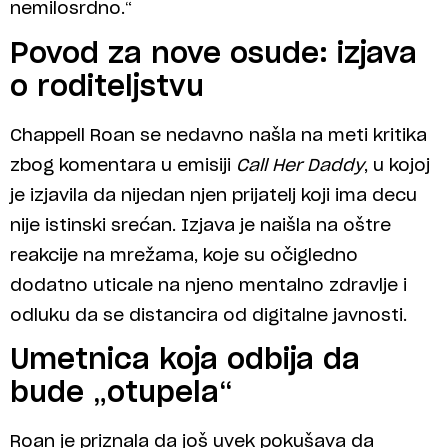
nemilosrdno.“
Povod za nove osude: izjava
o roditeljstvu
Chappell Roan se nedavno našla na meti kritika
zbog komentara u emisiji
Call Her Daddy
, u kojoj
je izjavila da nijedan njen prijatelj koji ima decu
nije istinski srećan. Izjava je naišla na oštre
reakcije na mrežama, koje su očigledno
dodatno uticale na njeno mentalno zdravlje i
odluku da se distancira od digitalne javnosti.
Umetnica koja odbija da
bude „otupela“
Roan je priznala da još uvek pokušava da