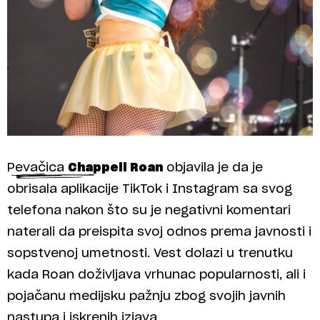
Pevačica
Chappell Roan
objavila je da je
obrisala aplikacije TikTok i Instagram sa svog
telefona nakon što su je negativni komentari
naterali da preispita svoj odnos prema javnosti i
sopstvenoj umetnosti. Vest dolazi u trenutku
kada Roan doživljava vrhunac popularnosti, ali i
pojačanu medijsku pažnju zbog svojih javnih
nastupa i iskrenih izjava.