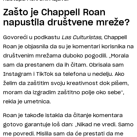
Zašto je Chappell Roan
napustila društvene mreže?
Govoreći u podkastu
Las Culturistas
, Chappell
Roan je objasnila da su je komentari korisnika na
društvenim mrežama duboko pogodili. „Morala
sam da prestanem da ih čitam. Obrisala sam
Instagram i TikTok sa telefona u nedelju. Ako
želim da zaštitim svoju kreativnost dok pišem,
moram da izgradim zaštitno polje oko sebe“,
rekla je umetnica.
Roan je takođe istakla da čitanje komentara
gotovo garantuje loš dan: „Nikad ne vredi. Samo
me povredi. Mislila sam da će prestati da me