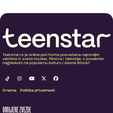
Teenstar.rs je online platforma posvećena najnovijim
vestima iz sveta muzike, filmova i televizije, s posebnim
naglaskom na popularnu kulturu i slavne ličnost
O nama
Politika privatnosti
OMILJENE ZVEZDE