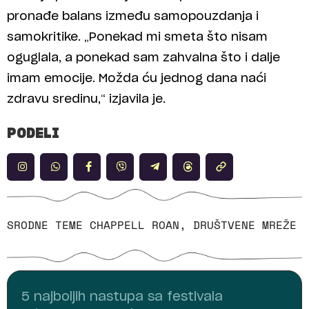
pronađe balans između samopouzdanja i
samokritike. „Ponekad mi smeta što nisam
oguglala, a ponekad sam zahvalna što i dalje
imam emocije. Možda ću jednog dana naći
zdravu sredinu,“ izjavila je.
PODELI
SRODNE TEME
CHAPPELL ROAN
,
DRUŠTVENE MREŽE
5 najboljih nastupa sa festivala