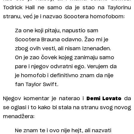
Todrick Hall ne samo da je stao na Taylorinu
stranu, već je i nazvao Scootera homofobom:
Za one koji pitaju, napustio sam
Scootera Brauna odavno. Žao mi je
zbog ovih vesti, ali nisam iznenađen.
On je zao čovek kojeg zanimaju samo
pare i njegov odvratni ego. Verujem da
je homofob i definitivno znam da nije
fan Taylor Swift.
Njegov komentar je naterao i
Demi Lovato
da
se oglasi i to kako bi stala na stranu svog novog
menadžera:
Ne znam te i ovo nije hejt, ali nazvati