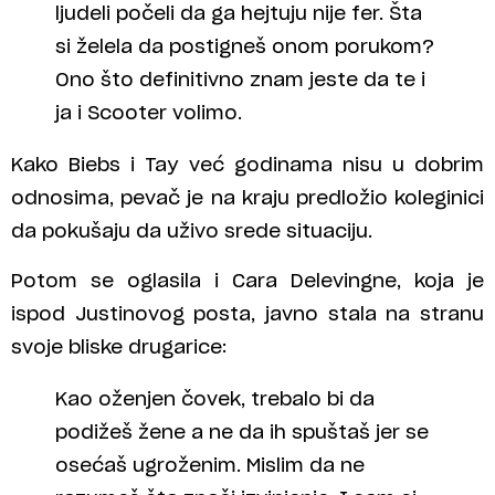
ljudeli počeli da ga hejtuju nije fer. Šta
si želela da postigneš onom porukom?
Ono što definitivno znam jeste da te i
ja i Scooter volimo.
Kako Biebs i Tay već godinama nisu u dobrim
odnosima, pevač je na kraju predložio koleginici
da pokušaju da uživo srede situaciju.
Potom se oglasila i Cara Delevingne, koja je
ispod Justinovog posta, javno stala na stranu
svoje bliske drugarice:
Kao oženjen čovek, trebalo bi da
podižeš žene a ne da ih spuštaš jer se
osećaš ugroženim. Mislim da ne