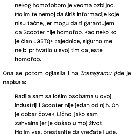
nekog homofobom je veoma ozbiljno.
Molim te nemoj da širiš informacije koje
nisu tačne, jer mogu da ti garantujem
da Scooter nije homofob. Kao neko ko
je član LGBTQ+ zajednice, sigurno me
ne bi prihvatio u svoj tim da jeste
homofob.
Ona se potom oglasila i na
Instagramu
gde je
napisala:
Radila sam sa lošim osobama u ovoj
industriji i Scooter nije jedan od njih. On
je dobar čovek. Lično, jako sam
zahvalna jer je došao u moj život.
Molim vas, prestanite da vređate ljude.