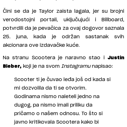
Čini se da je Taylor zaista lagala, jer su brojni
verodostojni portali, uključujući i Billboard,
potvrdili da je pevačica za ovaj dogovor saznala
25. juna, kada je održan sastanak svih
akcionara ove izdavačke kuće.
Na stranu Scootera je naravno stao i
Justin
Bieber,
koji je na svom
Instagramu
napisao:
Scooter ti je čuvao leđa još od kada si
mi dozvolila da ti se otvorim.
Godinama nismo naleteli jedno na
dugog, pa nismo imali priliku da
pričamo o našem odnosu. To što si
javno kritikovala Scootera kako bi