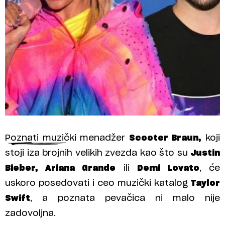
Poznati muzički menadžer
Scooter Braun,
koji
stoji iza brojnih velikih zvezda kao što su
Justin
Bieber, Ariana Grande
ili
Demi Lovato
, će
uskoro posedovati i ceo muzički katalog
Taylor
Swift
, a poznata pevačica ni malo nije
zadovoljna.