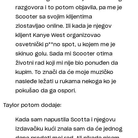
razgovora i to potom objavila, pa me je
Scooter sa svojim klijentima
zlostavljao online. Ili kada je njegov
klijent Kanye West organizovao
osvetnički p**no spot, u kojem me je
skinuo golu. Sada mi Scooter otima
životni rad koji mi nije bio ponuđen da
kupim. To znači da će moje muzičko
nasleđe ležati u rukama nekoga ko je
pokušao da ga ospori.
Taylor potom dodaje:
Kada sam napustila Scotta i njegovu
izdavačku kući znala sam da će jednog