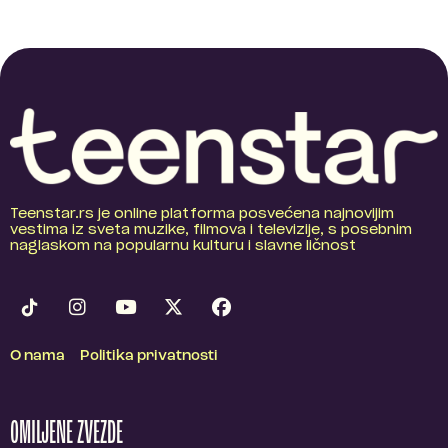
Teenstar.rs je online platforma posvećena najnovijim
vestima iz sveta muzike, filmova i televizije, s posebnim
naglaskom na popularnu kulturu i slavne ličnost
O nama
Politika privatnosti
OMILJENE ZVEZDE