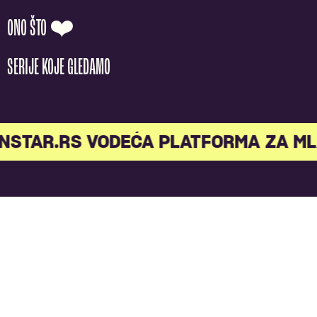
ONO ŠTO ❤️
SERIJE KOJE GLEDAMO
AR.RS VODEĆA PLATFORMA ZA MLAD