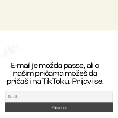
E-mail je možda passe, ali o
našim pričama možeš da
pričaš i na TikToku. Prijavi se.