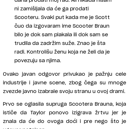
dana prodati moj rad. Ali nikada nisam
ni zamišljala da će ga prodati
Scooteru. Svaki put kada me je Scott
čuo da izgovaram ime Scooter Braun
bilo je dok sam plakala ili dok sam se
trudila da zadržim suže. Znao je šta
radi. Kontrolišu ženu koja ne želi da je
povezuju sa njima.
Ovako javan odgovor privukao je pažnju cele
industrije i javne scene, zbog čega su mnoge
zvezde javno izabrale svoju stranu u ovoj drami.
Prvo se oglasila supruga Scootera Brauna, koja
ističe da Taylor ponovo izigrava žrtvu jer je
znala da će do ovoga doći i pre nego što je