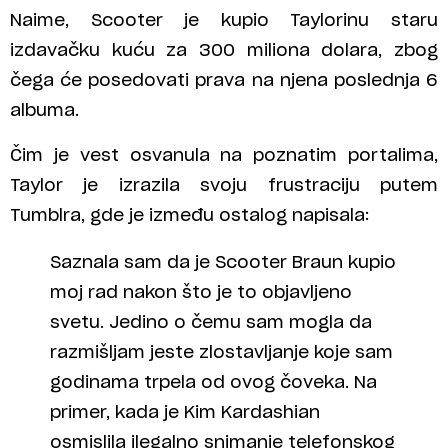
Naime, Scooter je kupio Taylorinu staru
izdavačku kuću za 300 miliona dolara, zbog
čega će posedovati prava na njena poslednja 6
albuma.
Čim je vest osvanula na poznatim portalima,
Taylor je izrazila svoju frustraciju putem
Tumblra, gde je između ostalog napisala:
Saznala sam da je Scooter Braun kupio
moj rad nakon što je to objavljeno
svetu. Jedino o čemu sam mogla da
razmišljam jeste zlostavljanje koje sam
godinama trpela od ovog čoveka. Na
primer, kada je Kim Kardashian
osmislila ilegalno snimanje telefonskog