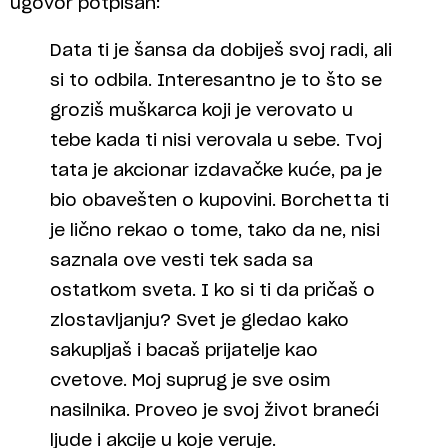
ugovor potpisan:
Data ti je šansa da dobiješ svoj radi, ali
si to odbila. Interesantno je to što se
groziš muškarca koji je verovato u
tebe kada ti nisi verovala u sebe. Tvoj
tata je akcionar izdavačke kuće, pa je
bio obavešten o kupovini. Borchetta ti
je lično rekao o tome, tako da ne, nisi
saznala ove vesti tek sada sa
ostatkom sveta. I ko si ti da pričaš o
zlostavljanju? Svet je gledao kako
sakupljaš i bacaš prijatelje kao
cvetove. Moj suprug je sve osim
nasilnika. Proveo je svoj život braneći
ljude i akcije u koje veruje.