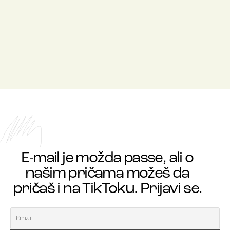
E-mail je možda passe, ali o
našim pričama možeš da
pričaš i na TikToku. Prijavi se.