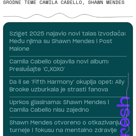
SRODNE TEME
CAMILA CABELLO
,
SHAWN MENDES
Sziget 2025 najavio novi talas izvođača:
Među njima su Shawn Mendes i Post
Malone
Camila Cabello objavila novi album:
Preslušajte ‘C,XOXO’
Da li se ‘Fifth Harmony’ okuplja opet: Ally
Brooke uzburkala je strasti fanova
Uprkos glasinama: Shawn Mendes i
Camila Cabello nisu zajedno
Shawn Mendes otvoreno o otkazivanju
turneje i fokusu na mentalno zdravlje