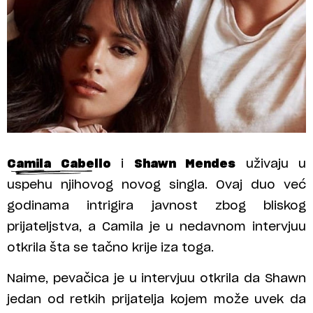
Camila Cabello
i
Shawn Mendes
uživaju u
uspehu njihovog novog singla. Ovaj duo već
godinama intrigira javnost zbog bliskog
prijateljstva, a Camila je u nedavnom intervjuu
otkrila šta se tačno krije iza toga.
Naime, pevačica je u intervjuu otkrila da Shawn
jedan od retkih prijatelja kojem može uvek da