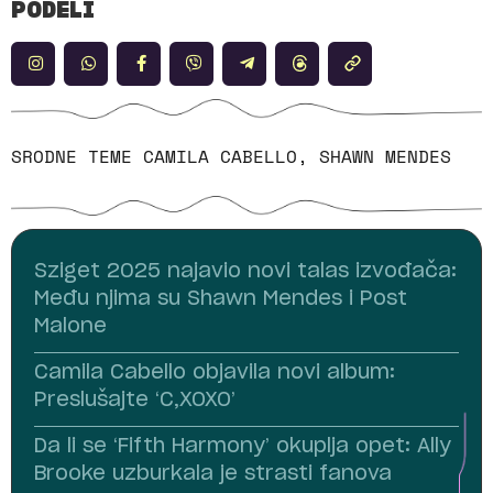
PODELI
SRODNE TEME
CAMILA CABELLO
,
SHAWN MENDES
Sziget 2025 najavio novi talas izvođača:
Među njima su Shawn Mendes i Post
Malone
Camila Cabello objavila novi album:
Preslušajte ‘C,XOXO’
Da li se ‘Fifth Harmony’ okuplja opet: Ally
Brooke uzburkala je strasti fanova