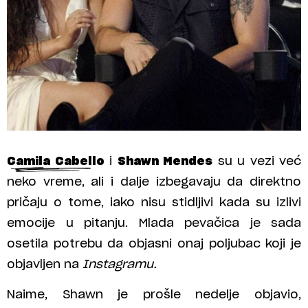
Camila Cabello
i
Shawn Mendes
su u vezi već
neko vreme, ali i dalje izbegavaju da direktno
pričaju o tome, iako nisu stidljivi kada su izlivi
emocije u pitanju. Mlada pevačica je sada
osetila potrebu da objasni onaj poljubac koji je
objavljen na
Instagramu.
Naime, Shawn je prošle nedelje objavio,