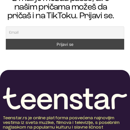
našim pričama možeš da
pričaš i na TikToku. Prijavi se.
Teenstar.rs je online platforma posvećena najnovijim
vestima iz sveta muzike, filmova i televizije, s posebnim
naglaskom na popularnu kulturu i slavne ličnost