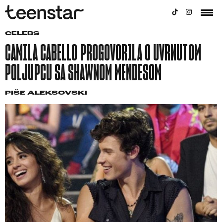
CELEBS
CAMILA CABELLO PROGOVORILA O UVRNUTOM
POLJUPCU SA SHAWNOM MENDESOM
PIŠE
ALEKSOVSKI