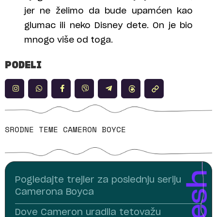
jer ne želimo da bude upamćen kao
glumac ili neko Disney dete. On je bio
mnogo više od toga.
PODELI
SRODNE TEME
CAMERON BOYCE
Pogledajte trejler za poslednju seriju
Camerona Boyca
Dove Cameron uradila tetovažu