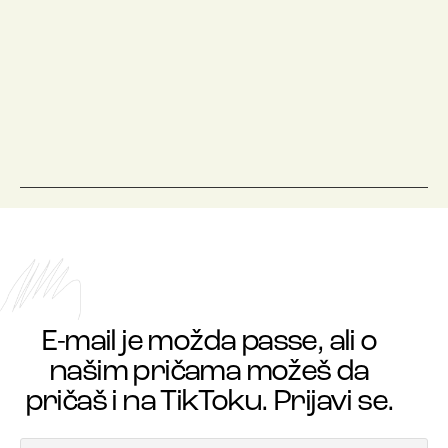
E-mail je možda passe, ali o
našim pričama možeš da
pričaš i na TikToku. Prijavi se.