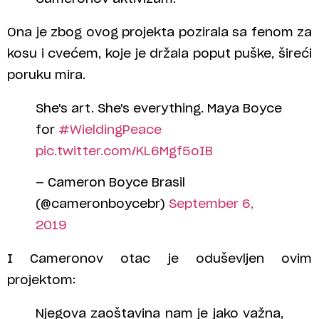
Ona je zbog ovog projekta pozirala sa fenom za
kosu i cvećem, koje je držala poput puške, šireći
poruku mira.
She's art. She's everything. Maya Boyce
for
#WieldingPeace
pic.twitter.com/KL6Mgf5oIB
— Cameron Boyce Brasil
(@cameronboycebr)
September 6,
2019
I Cameronov otac je oduševljen ovim
projektom:
Njegova zaoštavina nam je jako važna,