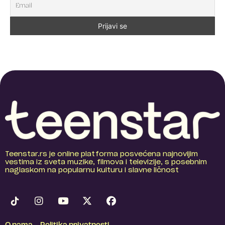
Teenstar.rs je online platforma posvećena najnovijim
vestima iz sveta muzike, filmova i televizije, s posebnim
naglaskom na popularnu kulturu i slavne ličnost