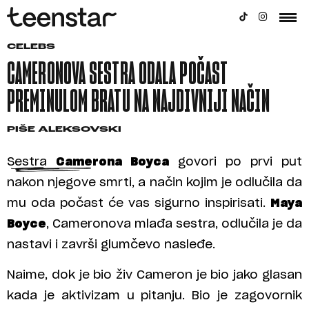
CELEBS
CAMERONOVA SESTRA ODALA POČAST
PREMINULOM BRATU NA NAJDIVNIJI NAČIN
PIŠE
ALEKSOVSKI
Sestra
Camerona Boyca
govori po prvi put
nakon njegove smrti, a način kojim je odlučila da
mu oda počast će vas sigurno inspirisati.
Maya
Boyce
, Cameronova mlađa sestra, odlučila je da
nastavi i završi glumčevo nasleđe.
Naime, dok je bio živ Cameron je bio jako glasan
kada je aktivizam u pitanju. Bio je zagovornik