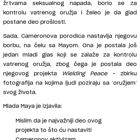
žrtvama seksualnog napada, borio se za
kontrolu vatrenog oružja i želeo je da glad
postane deo prošlosti.
Sada, Cameronova porodica nastavlja njegovu
borbu, na čelu sa Mayom. Ona je postala još
jedan mladi glas koji se zalaže za kontrolu
vatrenog oružja, zbog čega je postala deo
njegovog projekta
Wielding Peace
– zbirku
fotografija na kojima ljudi poziraju sa ‘oružjem’
svog života.
Mlada Maya je izjavila:
Mislim da je najvažniji deo ovog
projekta to što ću nastaviti
Cameronov aktivizam.