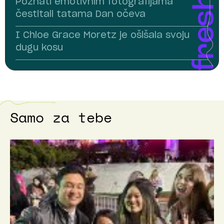
Poznati emotivnim fotografijama
čestitali tatama Dan očeva
I Chloe Grace Moretz je ošišala svoju
dugu kosu
Samo za tebe