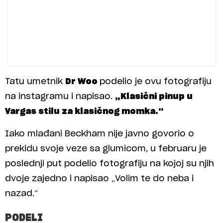
Tatu umetnik
Dr Woo
podelio je ovu fotografiju
na instagramu i napisao.
„Klasični pinup u
Vargas stilu za klasičnog momka.“
Iako mlađani Beckham nije javno govorio o
prekidu svoje veze sa glumicom, u februaru je
poslednji put podelio fotografiju na kojoj su njih
dvoje zajedno i napisao „Volim te do neba i
nazad.“
PODELI