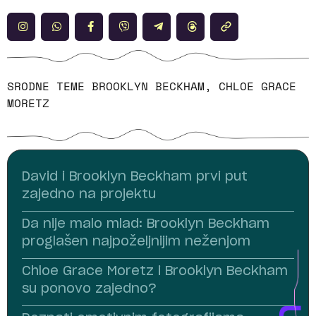
SRODNE TEME
BROOKLYN BECKHAM
,
CHLOE GRACE
MORETZ
David i Brooklyn Beckham prvi put
zajedno na projektu
Da nije malo mlad: Brooklyn Beckham
proglašen najpoželjnijim neženjom
Chloe Grace Moretz i Brooklyn Beckham
su ponovo zajedno?