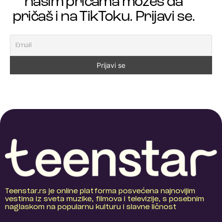
našim pričama možeš da
pričaš i na TikToku. Prijavi se.
Teenstar.rs je online platforma posvećena najnovijim
vestima iz sveta muzike, filmova i televizije, s posebnim
naglaskom na popularnu kulturu i slavne ličnost