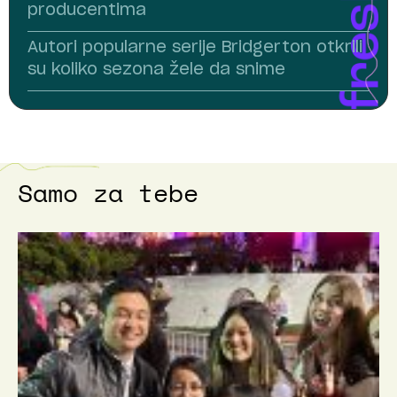
producentima
Autori popularne serije Bridgerton otkrili
su koliko sezona žele da snime
Samo za tebe