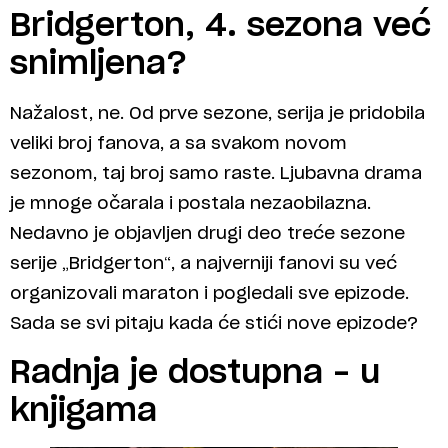
Bridgerton, 4. sezona već
snimljena?
Nažalost, ne. Od prve sezone, serija je pridobila
veliki broj fanova, a sa svakom novom
sezonom, taj broj samo raste. Ljubavna drama
je mnoge očarala i postala nezaobilazna.
Nedavno je objavljen drugi deo treće sezone
serije „Bridgerton“, a najverniji fanovi su već
organizovali maraton i pogledali sve epizode.
Sada se svi pitaju kada će stići nove epizode?
Radnja je dostupna – u
knjigama