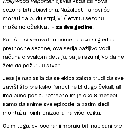
Hollywood Reporter
izjavila kada će nova
sezona biti objavljena. Nažalost, fanovi će
morati da budu strpljivi. Četvrtu sezonu
možemo očekivati –
za dve godine
.
Kao što si verovatno primetila ako si gledala
prethodne sezone, ova serija pažljivo vodi
računa o svakom detalju, pa je razumljivo da ne
žele da požuruju stvari.
Jess je naglasila da se ekipa zaista trudi da sve
završi što pre kako fanovi ne bi dugo čekali, ali
ima puno posla. Potrebno im je oko 8 meseci
samo da snime sve epizode, a zatim sledi
montaža i sinhronizacija na više jezika.
Osim toga, svi scenariji moraju biti napisani pre