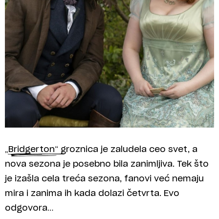
„Bridgerton“ groznica je zaludela ceo svet, a
nova sezona je posebno bila zanimljiva. Tek što
je izašla cela treća sezona, fanovi već nemaju
mira i zanima ih kada dolazi četvrta. Evo
odgovora…