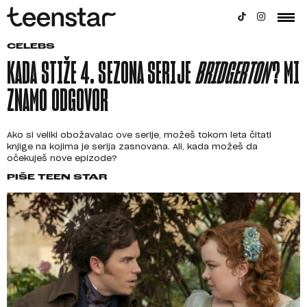
CELEBS
KADA STIŽE 4. SEZONA SERIJE
BRIDGERTON
? MI
ZNAMO ODGOVOR
Ako si veliki obožavalac ove serije, možeš tokom leta čitati
knjige na kojima je serija zasnovana. Ali, kada možeš da
očekuješ nove epizode?
PIŠE
TEEN STAR