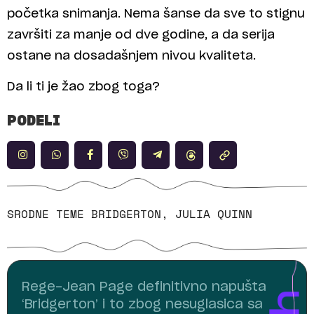
početka snimanja. Nema šanse da sve to stignu
završiti za manje od dve godine, a da serija
ostane na dosadašnjem nivou kvaliteta.
Da li ti je žao zbog toga?
PODELI
SRODNE TEME
BRIDGERTON
,
JULIA QUINN
Rege-Jean Page definitivno napušta
‘Bridgerton’ i to zbog nesuglasica sa