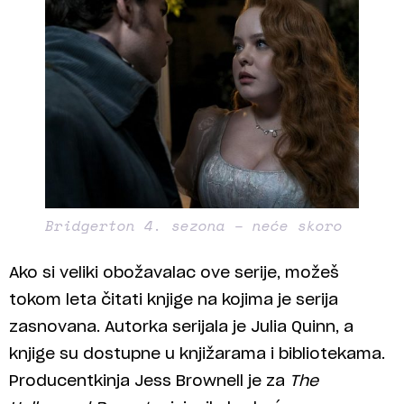
Bridgerton 4. sezona – neće skoro
Ako si veliki obožavalac ove serije, možeš
tokom leta čitati knjige na kojima je serija
zasnovana. Autorka serijala je Julia Quinn, a
knjige su dostupne u knjižarama i bibliotekama.
Producentkinja Jess Brownell je za
The