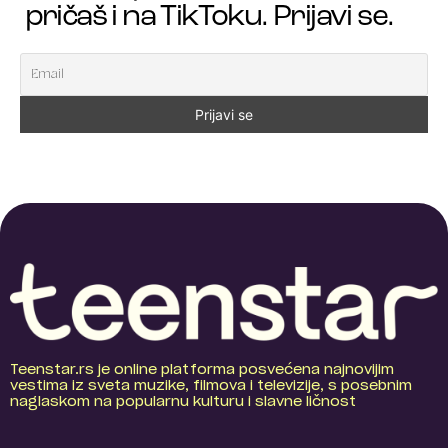
pričaš i na TikToku. Prijavi se.
Teenstar.rs je online platforma posvećena najnovijim
vestima iz sveta muzike, filmova i televizije, s posebnim
naglaskom na popularnu kulturu i slavne ličnost