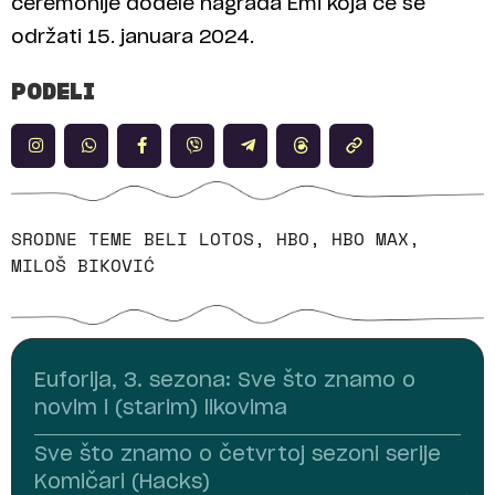
ceremonije dodele nagrada Emi koja će se
održati 15. januara 2024.
PODELI
SRODNE TEME
BELI LOTOS
,
HBO
,
HBO MAX
,
MILOŠ BIKOVIĆ
Euforija, 3. sezona: Sve što znamo o
novim i (starim) likovima
Sve što znamo o četvrtoj sezoni serije
Komičari (Hacks)