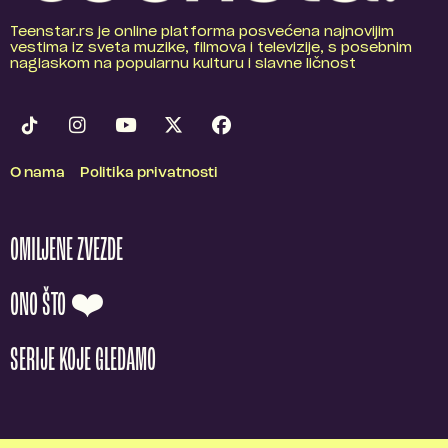
Teenstar.rs je online platforma posvećena najnovijim
vestima iz sveta muzike, filmova i televizije, s posebnim
naglaskom na popularnu kulturu i slavne ličnost
O nama
Politika privatnosti
OMILJENE ZVEZDE
ONO ŠTO ❤️
SERIJE KOJE GLEDAMO