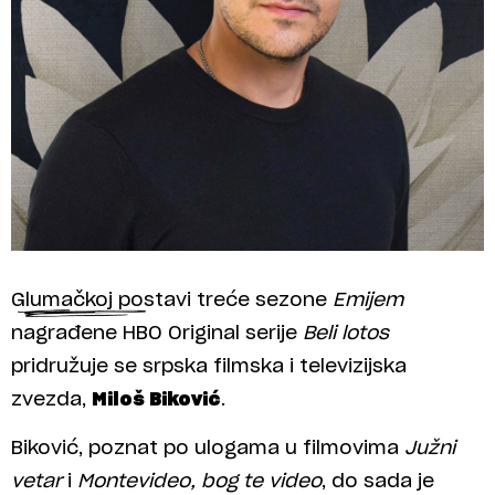
Glumačkoj postavi treće sezone
Emijem
nagrađene HBO Original serije
Beli lotos
pridružuje se srpska filmska i televizijska
zvezda,
Miloš Biković
.
Biković, poznat po ulogama u filmovima
Južni
vetar
i
Montevideo, bog te video
, do sada je