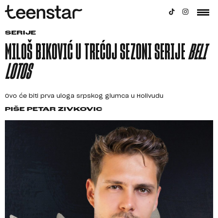
SERIJE
MILOŠ BIKOVIĆ U TREĆOJ SEZONI SERIJE
BELI
LOTOS
Ovo će biti prva uloga srpskog glumca u Holivudu
PIŠE
PETAR ZIVKOVIC