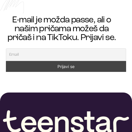
E-mail je možda passe, ali o
našim pričama možeš da
pričaš i na TikToku. Prijavi se.