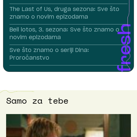
The Last of Us, druga sezona: Sve što
znamo o novim epizodama
Beli lotos, 3. sezona: Sve što znamo o
novim epizodama
Sve što znamo o seriji Dina:
Proročanstvo
Samo za tebe