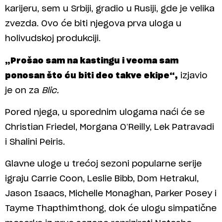
karijeru, sem u Srbiji, gradio u Rusiji, gde je velika
zvezda. Ovo će biti njegova prva uloga u
holivudskoj produkciji.
„Prošao sam na kastingu i veoma sam
ponosan što ću biti deo takve ekipe“,
izjavio
je on za
Blic.
Pored njega, u sporednim ulogama naći će se
Christian Friedel, Morgana O’Reilly, Lek Patravadi
i Shalini Peiris.
Glavne uloge u trećoj sezoni popularne serije
igraju Carrie Coon, Leslie Bibb, Dom Hetrakul,
Jason Isaacs, Michelle Monaghan, Parker Posey i
Tayme Thapthimthong, dok će ulogu simpatične