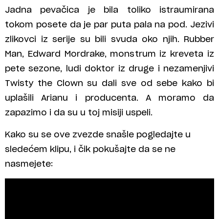
Jadna pevačica je bila toliko istraumirana
tokom posete da je par puta pala na pod. Jezivi
zlikovci iz serije su bili svuda oko njih. Rubber
Man, Edward Mordrake, monstrum iz kreveta iz
pete sezone, ludi doktor iz druge i nezamenjivi
Twisty the Clown su dali sve od sebe kako bi
uplašili Arianu i producenta. A moramo da
zapazimo i da su u toj misiji uspeli.
Kako su se ove zvezde snašle pogledajte u
sledećem klipu, i čik pokušajte da se ne
nasmejete: