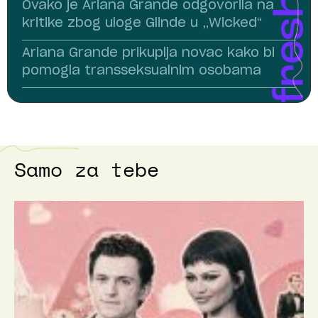
Ovako je Ariana Grande odgovorila na
kritike zbog uloge Glinde u „Wicked“
Ariana Grande prikuplja novac kako bi
pomogla transseksualnim osobama
Samo za tebe