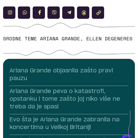
SRODNE TEME
ARIANA GRANDE
,
ELLEN DEGENERES
Ariana Grande objasnila zašto pravi
pauzu
Ariana Grande peva o katastrofi,
opstanku i tome zašto joj niko više ne
treba da je spasi
Evo šta je Ariana Grande zabranila na
koncertima u Velikoj Britaniji