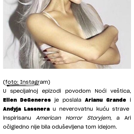
(foto: Instagram)
U specijalnoj epizodi povodom Noći veštica,
Ellen DeGeneres
je poslala
Arianu Grande
i
Andyja Lassnera
u neverovatnu kuću strave
inspirisanu
American Horror Storyjem
, a Ari
očigledno nije bila oduševljena tom idejom.