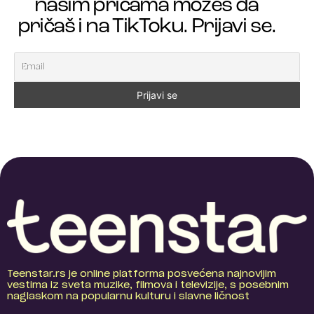
našim pričama možeš da
pričaš i na TikToku. Prijavi se.
Teenstar.rs je online platforma posvećena najnovijim
vestima iz sveta muzike, filmova i televizije, s posebnim
naglaskom na popularnu kulturu i slavne ličnost