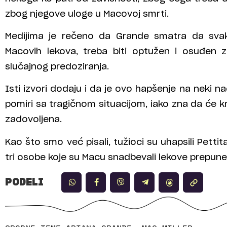
zbog njegove uloge u Macovoj smrti.
Medijima je rečeno da Grande smatra da svak
Macovih lekova, treba biti optužen i osuđen 
slučajnog predoziranja.
Isti izvori dodaju i da je ovo hapšenje na neki 
pomiri sa tragičnom situacijom, iako zna da će kr
zadovoljena.
Kao što smo već pisali, tužioci su uhapsili Pettit
tri osobe koje su Macu snadbevali lekove prepune 
PODELI