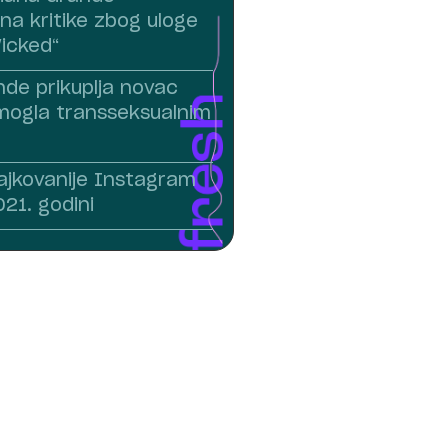
na kritike zbog uloge
Wicked“
nde prikuplja novac
mogla transseksualnim
lajkovanije Instagram
21. godini