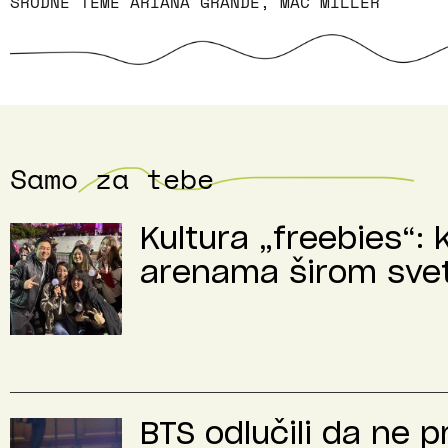
SRODNE TEME
ARIANA GRANDE
,
MAC MILLER
Samo za tebe
Kultura „freebies“: 
arenama širom sve
BTS odlučili da ne 