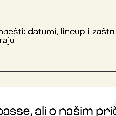
ešti: datumi, lineup i zašto 
raju
passe, ali o našim p