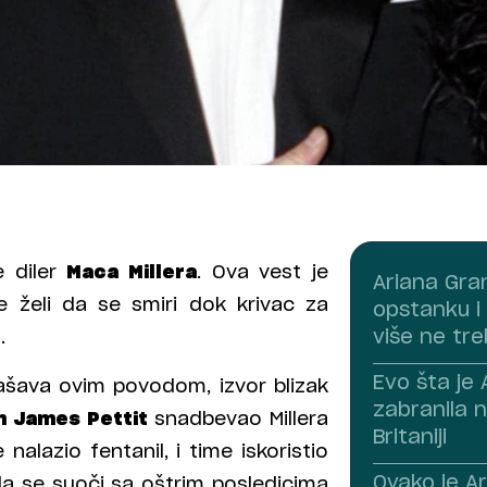
e diler
Maca Millera
. Ova vest je
Ariana Gra
ne želi da se smiri dok krivac za
opstanku i 
više ne tre
.
Evo šta je
ašava ovim povodom, izvor blizak
zabranila n
 James Pettit
snadbevao Millera
Britaniji
nalazio fentanil, i time iskoristio
Ovako je A
da se suoči sa oštrim posledicima