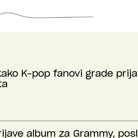
kako K-pop fanovi grade prija
ta
prijave album za Grammy, pos