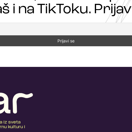
š i na TikToku. Prijavi
a iz sveta
nu kulturu i