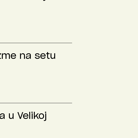
izme na setu
 u Velikoj