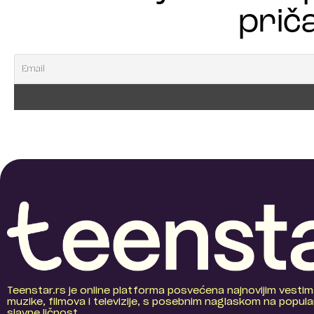
priča
Teenstar.rs je online platforma posvećena najnovijim vestim
muzike, filmova i televizije, s posebnim naglaskom na popular
slavne ličnost