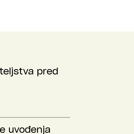
teljstva pred
le uvođenja