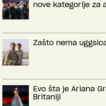
nove kategorije za 
Zašto nema uggsica 
Evo šta je Ariana G
Britaniji