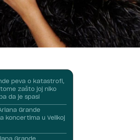
nde peva o katastrofi,
tome zašto joj niko
ba da je spasi
 Ariana Grande
a koncertima u Velikoj
riana Grande