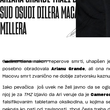
SUD OSUDI DILERA MACA
MILLERA
Godinu dana nakon reperove smrti, uhapšen j
posebno obradovala
Arianu Grande
, ali ona 
Macovu smrt zvanično ne dobije zatvorsku kaznu
Iako pevačica još uvek ne želi javno da se ogl
njoj je za
TMZ
izjavio da Ari veruje da je
Cameron
falsifikovanim tabletama oksikodina, u kojima se 
nekoga ko pati od zavisnosti, zbog čega treba 