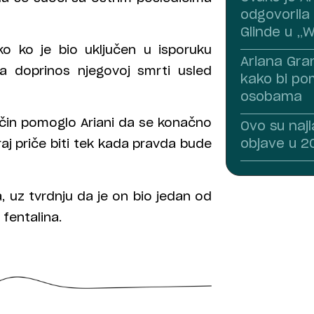
odgovorila 
Glinde u „
o ko je bio uključen u isporuku
Ariana Gra
za doprinos njegovoj smrti usled
kako bi po
osobama
način pomoglo Ariani da se konačno
Ovo su naj
objave u 20
aj priče biti tek kada pravda bude
a, uz tvrdnju da je on bio jedan od
fentalina.