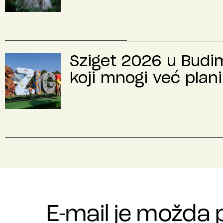
Sziget 2026 u Budimp
koji mnogi već plani
E-mail je možda 