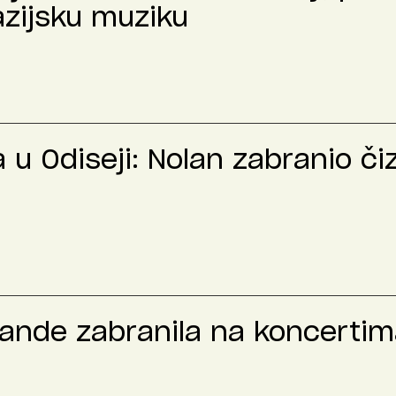
azijsku muziku
u Odiseji: Nolan zabranio č
rande zabranila na koncertima