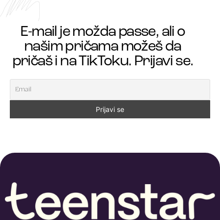
E-mail je možda passe, ali o
našim pričama možeš da
pričaš i na TikToku. Prijavi se.