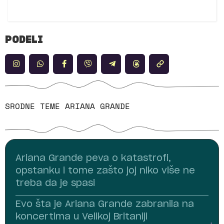
PODELI
SRODNE TEME
ARIANA GRANDE
Ariana Grande peva o katastrofi,
opstanku i tome zašto joj niko više ne
treba da je spasi
Evo šta je Ariana Grande zabranila na
koncertima u Velikoj Britaniji