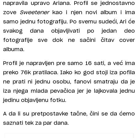
napravila upravo Ariana. Profil se jednostavno
zove
Sweetener
kao i njen novi album i ima
samo jednu fotografiju. Po svemu sudeći, Ari će
svakog dana objavljivati po jedan deo
fotografije sve dok ne sačini čitav cover
albuma.
Profil je napravljen pre samo 16 sati, a već ima
preko 76k pratilaca. Iako ko god stoji iza pofila
ne prati ni jednu osobu, fanovi smatraju da je
iza njega mlada pevačica jer je lajkovala jednu
jedinu objavljenu fotku.
A da li su pretpostavke tačne, čini se da ćemo
saznati tek za par dana.