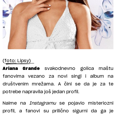
(foto: Lipsy)
Ariana Grande
svakodnevno golica maštu
fanovima vezano za novi singl i album na
društvenim mrežama. A čini se da je za te
potrebe napravila još jedan profil.
Naime na
Instagramu
se pojavio misteriozni
profil, a fanovi su prilično sigurni da ga je