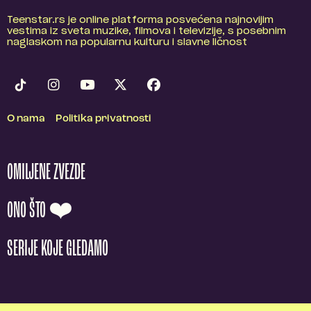
Teenstar.rs je online platforma posvećena najnovijim
vestima iz sveta muzike, filmova i televizije, s posebnim
naglaskom na popularnu kulturu i slavne ličnost
O nama
Politika privatnosti
OMILJENE ZVEZDE
ONO ŠTO ❤️
SERIJE KOJE GLEDAMO