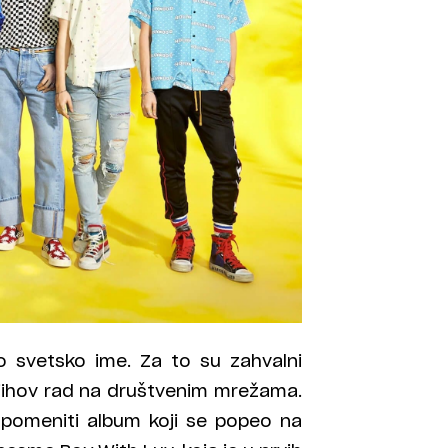
o svetsko ime. Za to su zahvalni
njihov rad na društvenim mrežama.
apomeniti album koji se popeo na