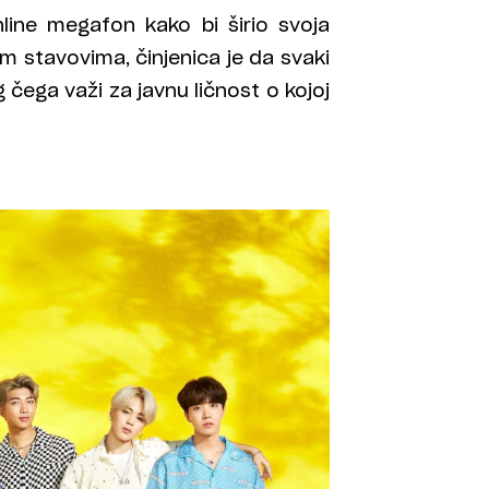
line megafon kako bi širio svoja
vim stavovima, činjenica je da svaki
 čega važi za javnu ličnost o kojoj