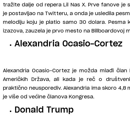
tražite dalje od repera Lil Nas X. Prve fanove je
je postavljao na Twitteru, a onda je usledila pes
melodiju koju je platio samo 30 dolara. Pesma 
izazova, zauzela je prvo mesto na Billboardovoj muz
Alexandria Ocasio-Cortez
Alexandria Ocasio-Cortez je možda mlađi član
Američkih Država, ali kada je reč o društve
praktično neusporediv. Alexandria ima skoro 4,8 m
je više od većine članova Kongresa.
Donald Trump