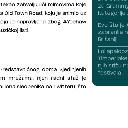
 stekao zahvaljujući mimovima koje
za Grammy,
ma Old Town Road, koju je snimio uz
kategorije 
koja je napravljena zbog #Yeehaw
Evo šta je
ičkoj listi.
zabranila n
Britaniji
Lollapalooz
Timberlake
njih stižu n
 Predstavničnog doma Sjedinjenih
festivala!
nim mrežama, njen radni staž je
iliona sledbenika na Twitteru, što