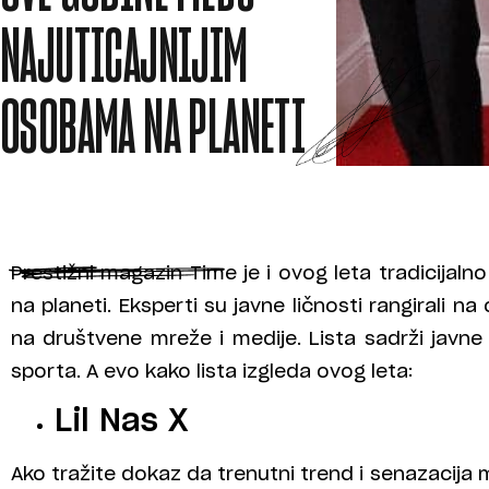
NAJUTICAJNIJIM
OSOBAMA NA PLANETI
Prestižni magazin Time je i ovog leta tradicijalno
na planeti. Eksperti su javne ličnosti rangirali n
na društvene mreže i medije. Lista sadrži javne l
sporta. A evo kako lista izgleda ovog leta:
Lil Nas X
Ako tražite dokaz da trenutni trend i senazacij