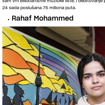
sam vrh Billboardove muzičke liste, i debitovanje 
24 sada poslušana 75 miliona puta.
Rahaf Mohammed