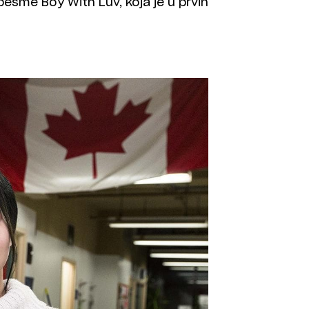
pesme Boy With Luv, koja je u prvih