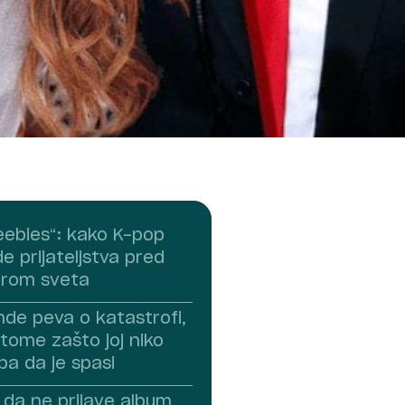
reebies“: kako K-pop
e prijateljstva pred
irom sveta
nde peva o katastrofi,
tome zašto joj niko
ba da je spasi
i da ne prijave album