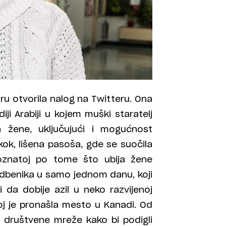
ru otvorila nalog na Twitteru. Ona
ji Arabiji u kojem muški staratelj
 žene, uključujući i mogućnost
kok, lišena pasoša, gde se suočila
znatoj po tome što ubija žene
ledbenika u samo jednom danu, koji
i da dobije azil u neko razvijenoj
 joj je pronašla mesto u Kanadi. Od
ti društvene mreže kako bi podigli