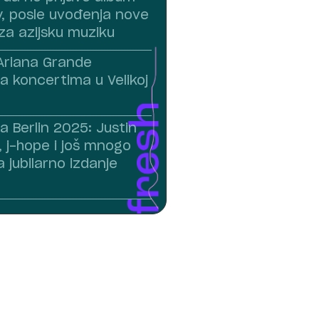
 posle uvođenja nove
za azijsku muziku
 Ariana Grande
a koncertima u Velikoj
a Berlin 2025: Justin
, j-hope i još mnogo
a jubilarno izdanje