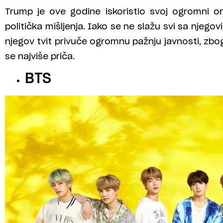
Trump je ove godine iskoristio svoj ogromni on
politička mišljenja. Iako se ne slažu svi sa njego
njegov tvit privuče ogromnu pažnju javnosti, zbog
se najviše priča.
BTS