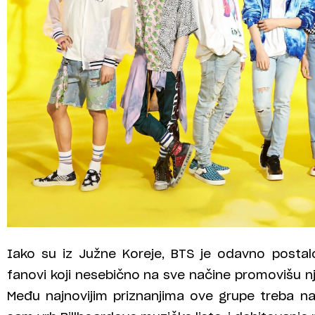
Iako su iz Južne Koreje, BTS je odavno postal
fanovi koji nesebično na sve načine promovišu 
Među najnovijim priznanjima ove grupe treba n