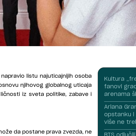
 napravio listu najuticajnijih osoba
Kultura „f
a osnovu njihovog globalnog uticaja
fanovi grad
arenama š
ičnosti iz sveta politike, zabave i
Ariana Gra
opstanku i 
više ne tre
a može da postane prava zvezda, ne
BTS odlučil