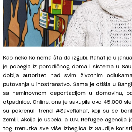
Kao neko ko nema šta da izgubi, Rahaf je u janua
je pobegla iz porodičnog doma i sistema u Saudi
dobija autoritet nad svim životnim odlukama
putovanja u inostranstvo. Sama je otišla u Bang
sa neminovnom deportacijom u domovinu, po
otpadnice. Online, ona je sakupila oko 45.000 s
su pokrenuli trend #SaveRahaf, koji su se boril
zemlji. Akcija je uspela, a U.N. Refugee agencija
tog trenutka sve više izbeglica iz Saudije koris