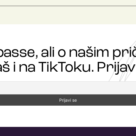
passe, ali o našim p
š i na TikToku. Prijavi