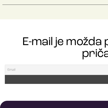
E-mail je možda 
priča