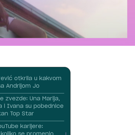
ević otkrila u kakvom
sa Andrijom Jo
e zvezde: Una Marija,
a i Ivana su pobednice
kan Top Star
uTube karijere:
 koliko se promenio