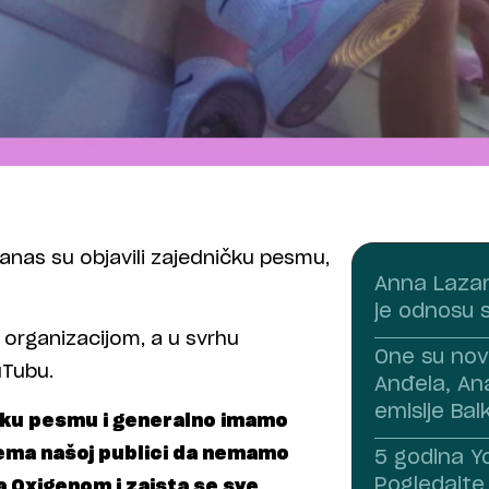
anas su objavili zajedničku pesmu,
Anna Lazar
je odnosu 
organizacijom, a u svrhu
One su nov
uTubu.
Anđela, An
emisije Bal
ičku pesmu i generalno imamo
prema našoj publici da nemamo
5 godina Yo
Pogledajte
 Oxigenom i zaista se sve