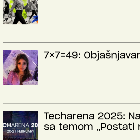
7×7=49: Objašnjavamo
Techarena 2025: Naj
sa temom „Postati n