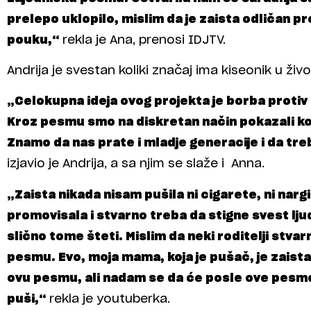
prelepo uklopilo, mislim da je zaista odličan pr
pouku,“
rekla je Ana, prenosi IDJTV.
Andrija je svestan koliki značaj ima kiseonik u ži
„Celokupna ideja ovog projekta je borba protiv
Kroz pesmu smo na diskretan način pokazali koli
Znamo da nas prate i mladje generacije i da tre
izjavio je Andrija, a sa njim se slaže i Anna.
„Zaista nikada nisam pušila ni cigarete, ni nargil
promovisala i stvarno treba da stigne svest ljud
slično tome šteti. Mislim da neki roditelji stv
pesmu. Evo, moja mama, koja je pušač, je zaist
ovu pesmu, ali nadam se da će posle ove pesme
puši,“
rekla je youtuberka.