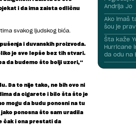
Andrija Jo
ojekat i da ima zaista odličnu
Ako imaš t
šou je pra
votima svakog ljudskog bića.
Šta kaže Yo
 pušenja i duvanskih proizvoda.
Hurricane 
ko je sve lepše bez tih stvari.
da odu na E
ba da budemo što bolji uzori,“
u. Da to nije tako, ne bih ovo ni
ima da cigarete i bilo šta što je
arno mogu da budu ponosni na tu
a jako ponosna što sam uradila
 čak i ona prestati da