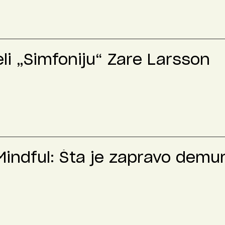
eli „Simfoniju“ Zare Larsson
indful: Šta je zapravo demur