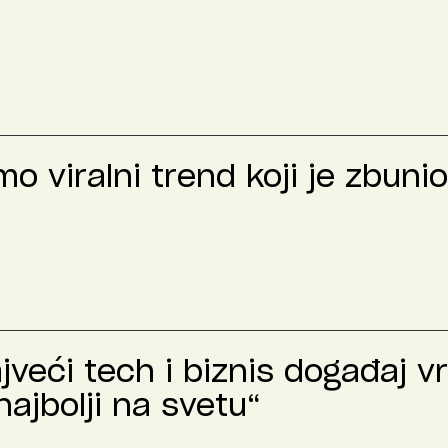
 viralni trend koji je zbunio
veći tech i biznis događaj v
ajbolji na svetu“