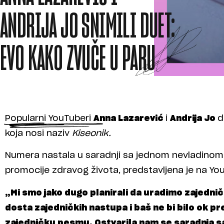
ANDRIJA JO SNIMILI DUET:
EVO KAKO ZVUČE U PARU
Popularni YouTuberi
Anna Lazarević
i
Andrija Jo
d
koja nosi naziv
Kiseonik.
Numera nastala u saradnji sa jednom nevladinom 
promocije zdravog života, predstavljena je na Yo
„Mi smo jako dugo planirali da uradimo zajedn
dosta zajedničkih nastupa i baš ne bi bilo ok 
zajedničku pesmu. Ostvarila nam se saradnja sa