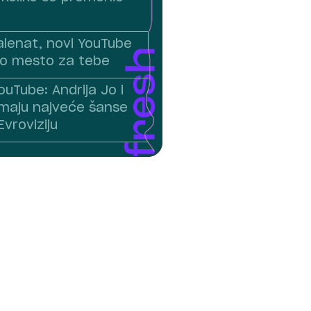
alenat, novi YouTube
vo mesto za tebe
uTube: Andrija Jo i
imaju najveće šanse
vroviziju