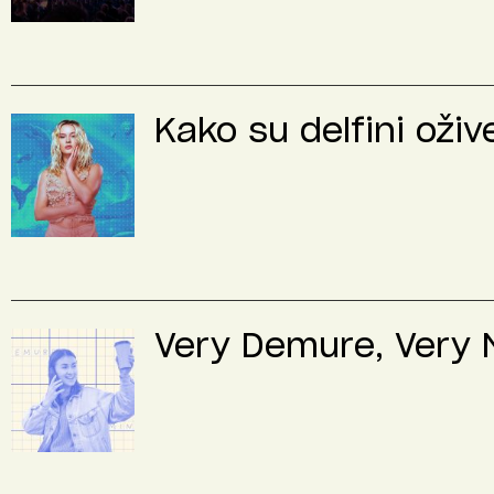
Kako su delfini oživ
Very Demure, Very M