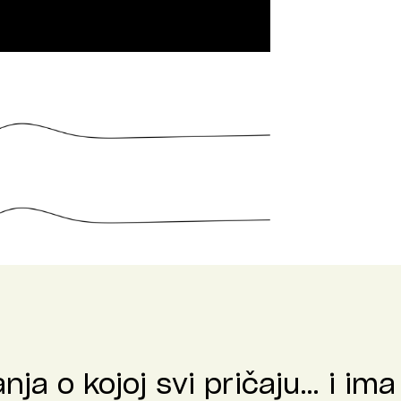
a o kojoj svi pričaju… i ima