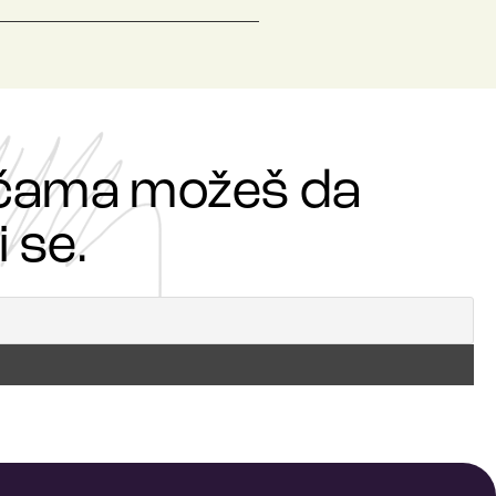
ričama možeš da
 se.