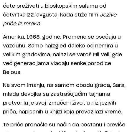
ćete preživeti u bioskopskim salama od
četvrtka 22. avgusta, kada stiže film
Jezive
priče iz mraka.
Amerika, 1968. godine. Promene se osećaju u
vazduhu. Samo naizgled daleko od nemira u
velikim gradovima, nalazi se varoš Mil Veli, gde
već generacijama vladaju senke porodice
Belous.
Na svom imanju, na samom obodu grada, Sara,
mlada devojka sa zastrašujućim tajnama
pretvorila je svoj izmučeni život u niz jezivih
priča, napisanih u knjizi koja prevazilazi vreme.
Te priče pronašle su način da postanu i previše