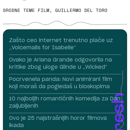
SRODNE TEME
FILM
,
GUILLERMO DEL TORO
Zašto ceo internet trenutno plače uz
„Voicemails for Isabelle“
Ovako je Ariana Grande odgovorila na
kritike zbog uloge Glinde u „Wicked“
Pocrvenela panda: Novi animirani film
koji moraš da pogledaš u bioskopima
10 najboljih romantičnih komedija za Dan
zaljubljenih
Ovo je 25 najstrašnijih horor filmova
ikada