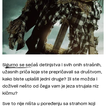
Sigurno se sećaš detinjstva i svih onih strašnih,
užasnih priča koje ste prepričavali sa društvom,
kako biste uplašili jedni druge? Ili ste možda i
doživeli nešto od čega vam je jeza strujala niz
kičmu?
Sve to nije ništa u poređenju sa strahom koji