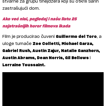
stvarne za grupu tinejdžera koji su otkrili Sarin
zastrašujući dom.
Ako već nisi, pogledaj i našu listu 25
najstrašnijih horor filmova ikada
Film je producirao čuveni
Guillermo del Toro
, a
uloge tumače
Zoe Colletti, Michael Garza,
Gabriel Rush, Austin Zajur, Natalie Ganzhorn,
Austin Abrams, Dean Norris, Gil Bellows
i
Lorraine Toussaint.