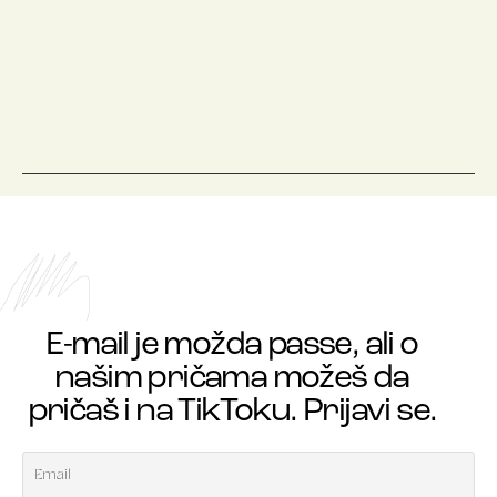
E-mail je možda passe, ali o
našim pričama možeš da
pričaš i na TikToku. Prijavi se.