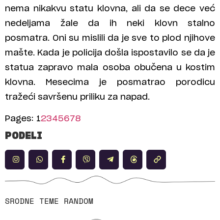
nema nikakvu statu klovna, ali da se dece već
nedeljama žale da ih neki klovn stalno
posmatra. Oni su mislili da je sve to plod njihove
mašte. Kada je policija došla ispostavilo se da je
statua zapravo mala osoba obučena u kostim
klovna. Mesecima je posmatrao porodicu
tražeći savršenu priliku za napad.
Pages:
1
2
3
4
5
6
7
8
PODELI
SRODNE TEME
RANDOM