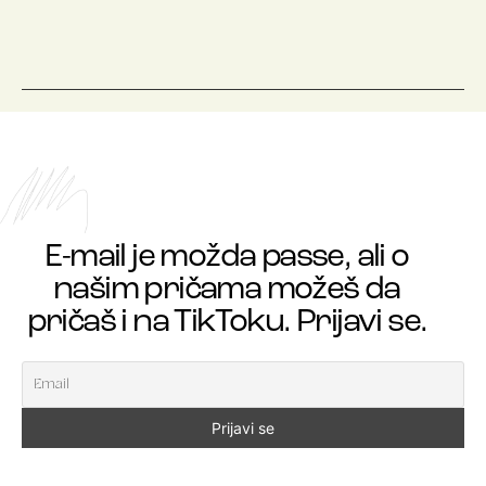
E-mail je možda passe, ali o
našim pričama možeš da
pričaš i na TikToku. Prijavi se.