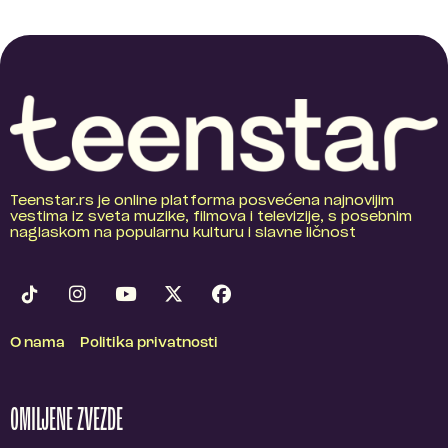
Teenstar.rs je online platforma posvećena najnovijim
vestima iz sveta muzike, filmova i televizije, s posebnim
naglaskom na popularnu kulturu i slavne ličnost
O nama
Politika privatnosti
OMILJENE ZVEZDE