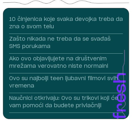
10 činjenica koje svaka devojka treba da
zna o svom telu
Zašto nikada ne treba da se svađaš
SMS porukama
Ako ovo objavljujete na društvenim
mrežama verovatno niste normalni
Ovo su najbolji teen ljubavni filmovi svih
vremena
Naučnici otkrivaju: Ovo su trikovi koji će
vam pomoći da budete privlačniji