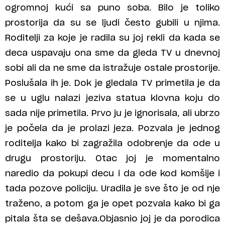
ogromnoj kući sa puno soba. Bilo je toliko
prostorija da su se ljudi često gubili u njima.
Roditelji za koje je radila su joj rekli da kada se
deca uspavaju ona sme da gleda TV u dnevnoj
sobi ali da ne sme da istražuje ostale prostorije.
Poslušala ih je. Dok je gledala TV primetila je da
se u uglu nalazi jeziva statua klovna koju do
sada nije primetila. Prvo ju je ignorisala, ali ubrzo
je počela da je prolazi jeza. Pozvala je jednog
roditelja kako bi zagražila odobrenje da ode u
drugu prostoriju. Otac joj je momentalno
naredio da pokupi decu i da ode kod komšije i
tada pozove policiju. Uradila je sve što je od nje
traženo, a potom ga je opet pozvala kako bi ga
pitala šta se dešava.Objasnio joj je da porodica