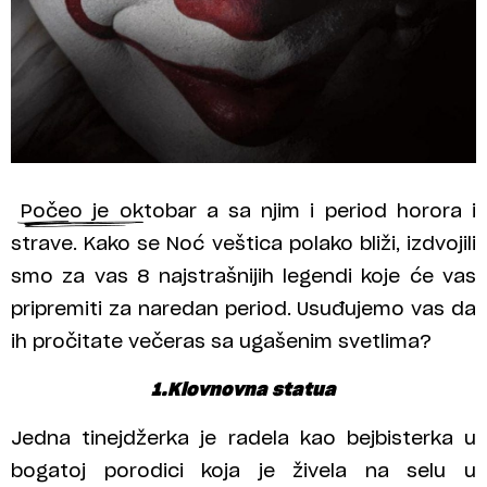
Počeo je oktobar a sa njim i period horora i
strave. Kako se Noć veštica polako bliži, izdvojili
smo za vas 8 najstrašnijih legendi koje će vas
pripremiti za naredan period. Usuđujemo vas da
ih pročitate večeras sa ugašenim svetlima?
1.Klovnovna statua
Jedna tinejdžerka je radela kao bejbisterka u
bogatoj porodici koja je živela na selu u