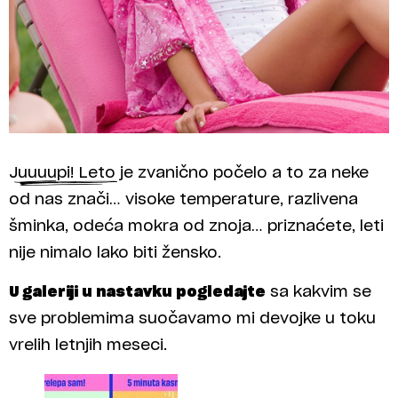
Juuuupi! Leto je zvanično počelo a to za neke
od nas znači… visoke temperature, razlivena
šminka, odeća mokra od znoja… priznaćete, leti
nije nimalo lako biti žensko.
U galeriji u nastavku pogledajte
sa kakvim se
sve problemima suočavamo mi devojke u toku
vrelih letnjih meseci.