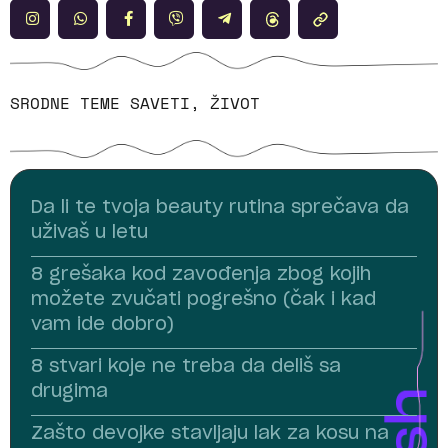
SRODNE TEME
SAVETI
,
ŽIVOT
Da li te tvoja beauty rutina sprečava da
uživaš u letu
8 grešaka kod zavođenja zbog kojih
možete zvučati pogrešno (čak i kad
vam ide dobro)
8 stvari koje ne treba da deliš sa
drugima
Zašto devojke stavljaju lak za kosu na