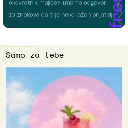
okovratnik majice? Imamo odgovor
10 znakova da ti je neko lažan prijatelj
Samo za tebe