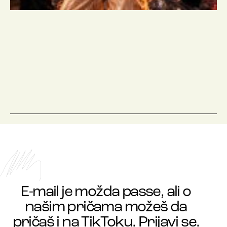
E-mail je možda passe, ali o
našim pričama možeš da
pričaš i na TikToku. Prijavi se.