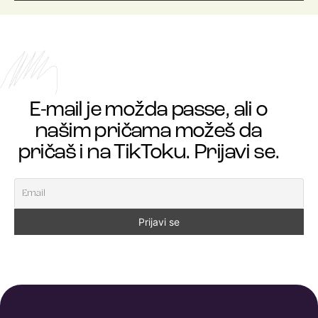
E-mail je možda passe, ali o
našim pričama možeš da
pričaš i na TikToku. Prijavi se.