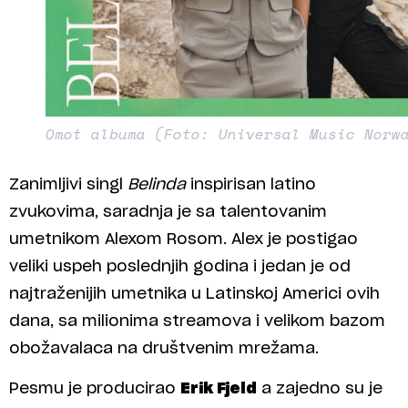
Omot albuma (Foto: Universal Music Norw
Zanimljivi singl
Belinda
inspirisan latino
zvukovima, saradnja je sa talentovanim
umetnikom Alexom Rosom. Alex je postigao
veliki uspeh poslednjih godina i jedan je od
najtraženijih umetnika u Latinskoj Americi ovih
dana, sa milionima streamova i velikom bazom
obožavalaca na društvenim mrežama.
Pesmu je producirao
Erik Fjeld
a zajedno su je