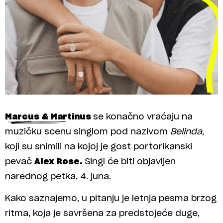
Marcus & Martinus
se konačno vraćaju na
muzičku scenu singlom pod nazivom
Belinda
,
koji su snimili na kojoj je gost portorikanski
pevač
Alex Rose.
Singl će biti objavljen
narednog petka, 4. juna.
Kako saznajemo, u pitanju je letnja pesma brzog
ritma, koja je savršena za predstojeće duge,