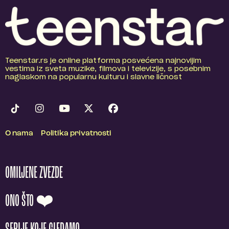
Teenstar.rs je online platforma posvećena najnovijim
vestima iz sveta muzike, filmova i televizije, s posebnim
naglaskom na popularnu kulturu i slavne ličnost
O nama
Politika privatnosti
OMILJENE ZVEZDE
ONO ŠTO ❤️