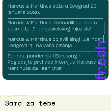
Marcus & Martinus stižu u Beograd 28.
januara 2026.
Marcus & Martinus iznenadili obradom
pesme iz „Srednjoškolskog mjuzikla“
Marcus & Martinus objavili singl „Belinda“
i odgovarali na vaša pitanja
Belinda, pandemija i Eurosong :
Pogledajte prvi deo intervjua Marcusa &
Martinusa za Teen Star
Samo za tebe