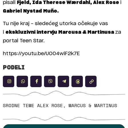
pisali
Fjeld, Ida Therese Wærdahl, Alex Rose
i
Gabriel Nystad Muño.
Tu nije kraj – sledećeg utorka očekuje vas
i
ekskluzivni intervju Marcusa & Martinusa
za
portal Teen Star.
https://youtu.be/UO04wiF2k7E
PODELI
SRODNE TEME
ALEX ROSE
,
MARCUS & MARTINUS