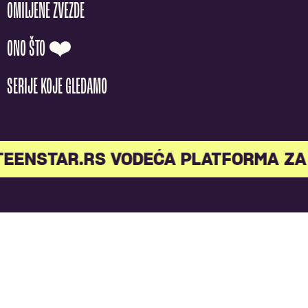
OMILJENE ZVEZDE
ONO ŠTO ❤️
SERIJE KOJE GLEDAMO
TEENSTAR.RS VODEĆA PLATFORMA ZA