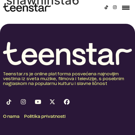
shawninsta6
Teenstar.rs je online platforma posvećena najnovijim
vestima iz sveta muzike, filmova i televizije, s posebnim
naglaskom na popularnu kulturu i slavne ličnost
O nama
Politika privatnosti