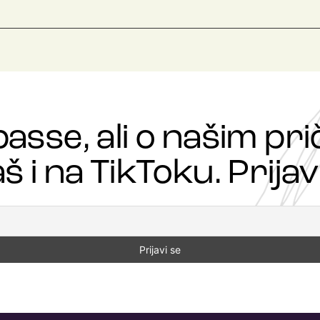
passe, ali o našim p
š i na TikToku. Prijavi