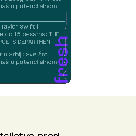
naš o potencijalnom
Taylor Swift i
e od 15 pesama: THE
POETS DEPARTMENT
 u Srbiji: Sve što
naš o potencijalnom