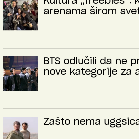
Kultura „freebies“: 
arenama širom sve
BTS odlučili da ne 
nove kategorije za 
Zašto nema uggsica 