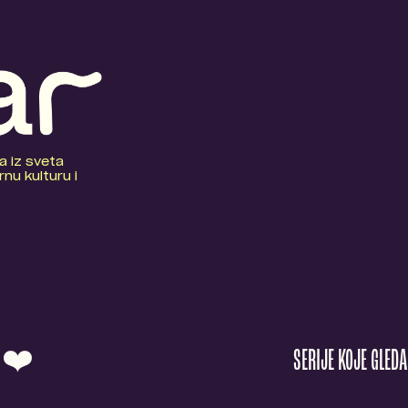
a iz sveta
nu kulturu i
O ❤️
SERIJE KOJE GLED