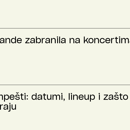
rande zabranila na koncertima
ešti: datumi, lineup i zašto 
raju