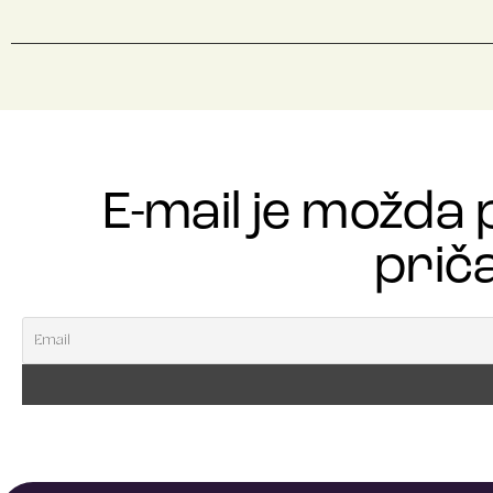
E-mail je možda 
priča