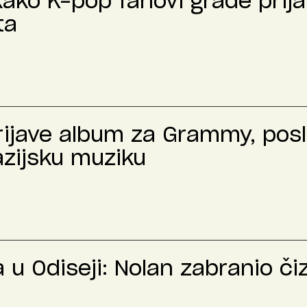
kako K-pop fanovi grade prija
ta
prijave album za Grammy, pos
azijsku muziku
u Odiseji: Nolan zabranio č