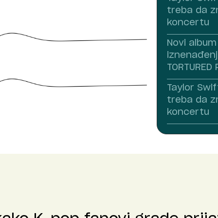
treba da z
koncertu
Novi album 
iznenađenj
TORTURED 
Taylor Swift
treba da z
koncertu