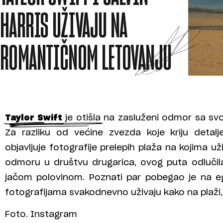
HARRIS UŽIVAJU NA
ROMANTIČNOM LETOVANJU
Taylor Swift
je otišla na zasluženi odmor sa 
Za razliku od većine zvezda koje kriju deta
objavljuje fotografije prelepih plaža na kojima už
odmoru u društvu drugarica, ovog puta odluči
jačom polovinom. Poznati par pobegao je na eg
fotografijama svakodnevno uživaju kako na plaži,
Foto. Instagram