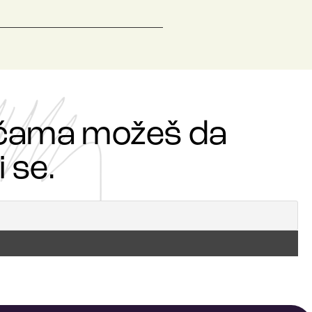
ričama možeš da
 se.