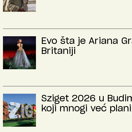
Evo šta je Ariana G
Britaniji
Sziget 2026 u Budimp
koji mnogi već plani