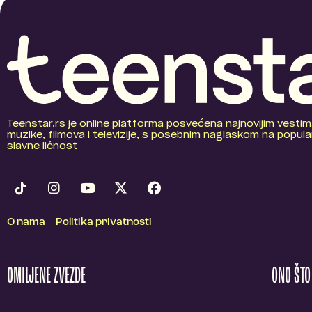
Teenstar.rs je online platforma posvećena najnovijim vestim
muzike, filmova i televizije, s posebnim naglaskom na popular
slavne ličnost
O nama
Politika privatnosti
OMILJENE ZVEZDE
ONO ŠT