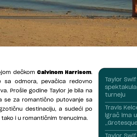
svojom dečkom
Calvinom Harrisom
.
Taylor Swif
lje sa odmora, pevačica redovno
spektakula
iva. Prošle godine Taylor je bila na
turneju
la se za romantično putovanje sa
Travis Kel
zotičnu destinaciju, a sudeći po
igrač ima ul
 tako i u romantičnim trenucima.
„Grotesque
Taylor Swi