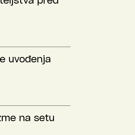
teljstva pred
le uvođenja
izme na setu