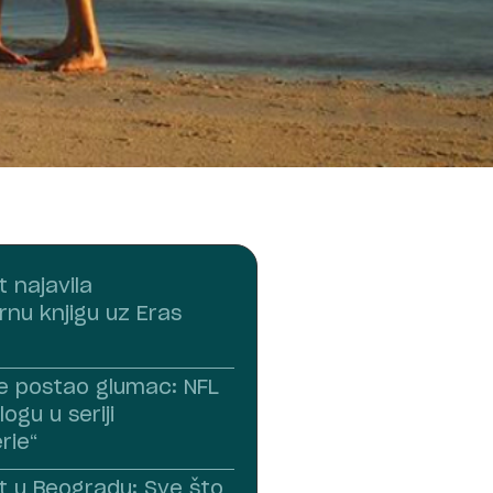
t najavila
rnu knjigu uz Eras
ce postao glumac: NFL
ogu u seriji
rie“
ft u Beogradu: Sve što