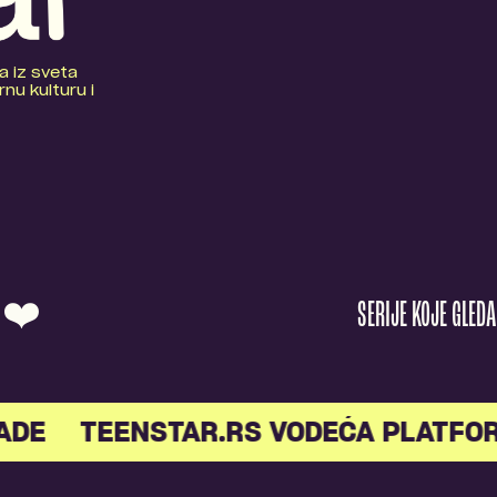
a iz sveta
nu kulturu i
O ❤️
SERIJE KOJE GLED
E
TEENSTAR.RS VODEĆA PLATFORM