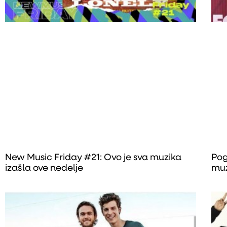
New Music Friday #21: Ovo je sva muzika
Pog
izašla ove nedelje
muz