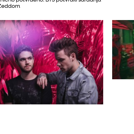
nično potvrđeno: BTS potvrdili saradnju
 Zeddom