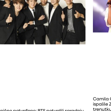
Camila 
ispalil
trenutk