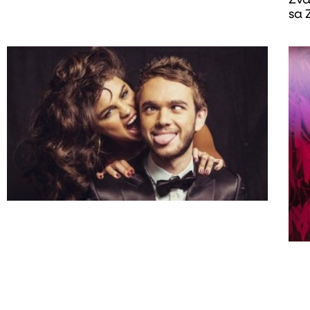
Zva
sa