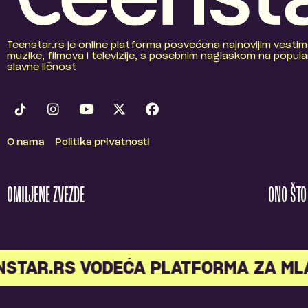
Teenstar.rs je online platforma posvećena najnovijim vestim
muzike, filmova i televizije, s posebnim naglaskom na popular
slavne ličnost
O nama
Politika privatnosti
OMILJENE ZVEZDE
ONO ŠT
TAR.RS VODEĆA PLATFORMA ZA MLAD