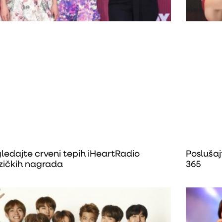
ledajte crveni tepih iHeartRadio
Poslušaj
ičkih nagrada
365