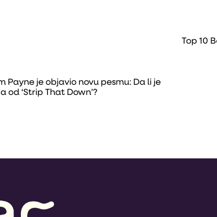
Top 10 B
m Payne je objavio novu pesmu: Da li je
ja od ‘Strip That Down’?