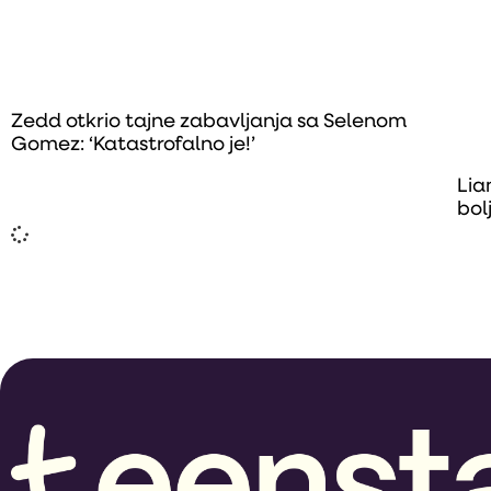
Zedd otkrio tajne zabavljanja sa Selenom
Gomez: ‘Katastrofalno je!’
Lia
bol