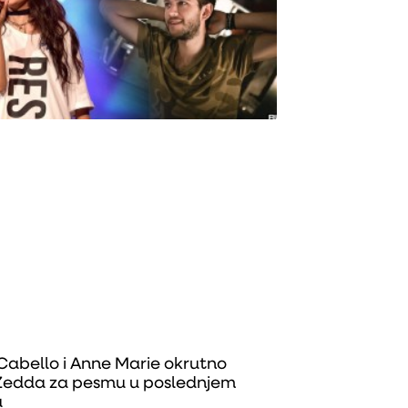
Cabello i Anne Marie okrutno
e Zedda za pesmu u poslednjem
u