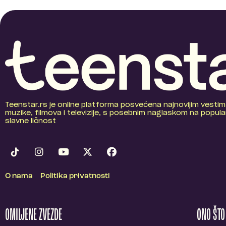
Teenstar.rs je online platforma posvećena najnovijim vestim
muzike, filmova i televizije, s posebnim naglaskom na popular
slavne ličnost
O nama
Politika privatnosti
OMILJENE ZVEZDE
ONO ŠT