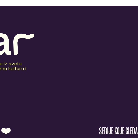
a iz sveta
nu kulturu i
O ❤️
SERIJE KOJE GLED