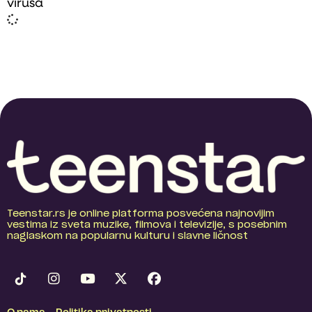
virusa
Teenstar.rs je online platforma posvećena najnovijim
vestima iz sveta muzike, filmova i televizije, s posebnim
naglaskom na popularnu kulturu i slavne ličnost