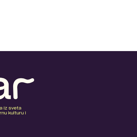
a iz sveta
nu kulturu i