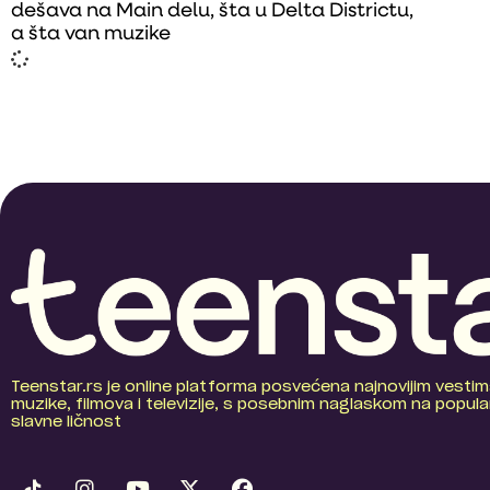
dešava na Main delu, šta u Delta Districtu,
a šta van muzike
Teenstar.rs je online platforma posvećena najnovijim vestim
muzike, filmova i televizije, s posebnim naglaskom na popular
slavne ličnost