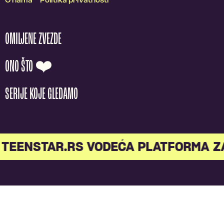
O nama
Politika privatnosti
OMILJENE ZVEZDE
ONO ŠTO ❤️
SERIJE KOJE GLEDAMO
TEENSTAR.RS VODEĆA PLATFORMA Z