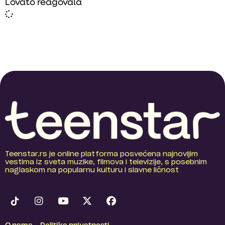
Lovato reagovala
Teenstar.rs je online platforma posvećena najnovijim
vestima iz sveta muzike, filmova i televizije, s posebnim
naglaskom na popularnu kulturu i slavne ličnost