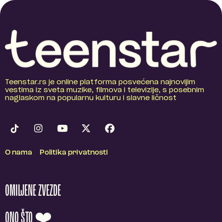
Teenstar.rs je online platforma posvećena najnovijim
vestima iz sveta muzike, filmova i televizije, s posebnim
naglaskom na popularnu kulturu i slavne ličnost
O nama
Politika privatnosti
OMILJENE ZVEZDE
ONO ŠTO ❤️