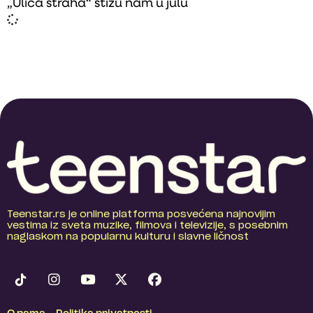
„Ulica straha“ stižu nam u julu
Teenstar.rs je online platforma posvećena najnovijim
vestima iz sveta muzike, filmova i televizije, s posebnim
naglaskom na popularnu kulturu i slavne ličnost