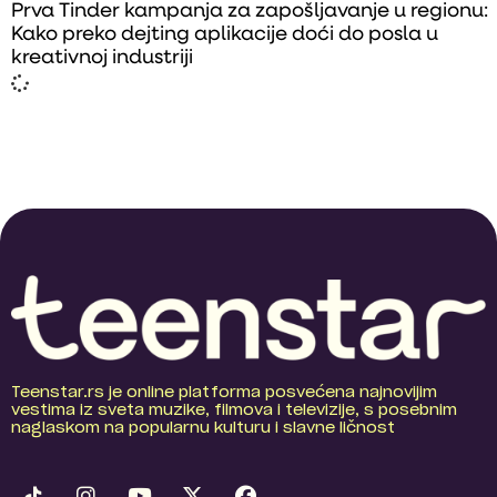
Prva Tinder kampanja za zapošljavanje u regionu:
Kako preko dejting aplikacije doći do posla u
kreativnoj industriji
Teenstar.rs je online platforma posvećena najnovijim
vestima iz sveta muzike, filmova i televizije, s posebnim
naglaskom na popularnu kulturu i slavne ličnost