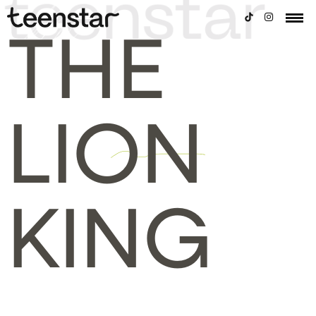
THE
LION
KING