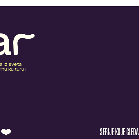
a iz sveta
nu kulturu i
O ❤️
SERIJE KOJE GLED