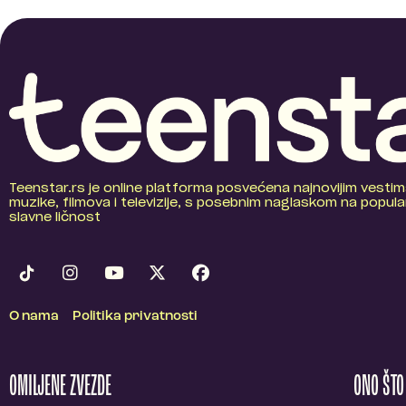
Teenstar.rs je online platforma posvećena najnovijim vestim
muzike, filmova i televizije, s posebnim naglaskom na popular
slavne ličnost
O nama
Politika privatnosti
OMILJENE ZVEZDE
ONO ŠT