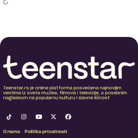
Teenstar.rs je online platforma posvećena najnovijim
vestima iz sveta muzike, filmova i televizije, s posebnim
naglaskom na popularnu kulturu i slavne ličnost
O nama
Politika privatnosti