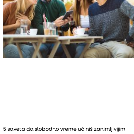
5 saveta da slobodno vreme učiniš zanimljivijim