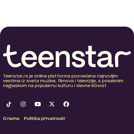
Teenstar.rs je online platforma posvećena najnovijim
vestima iz sveta muzike, filmova i televizije, s posebnim
naglaskom na popularnu kulturu i slavne ličnost
O nama
Politika privatnosti