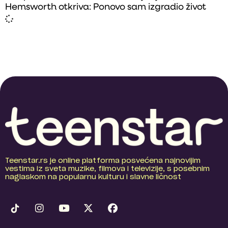
Hemsworth otkriva: Ponovo sam izgradio život
Teenstar.rs je online platforma posvećena najnovijim
vestima iz sveta muzike, filmova i televizije, s posebnim
naglaskom na popularnu kulturu i slavne ličnost