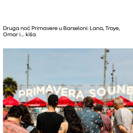
Druga noć Primavere u Barseloni: Lana, Troye,
Omar i… kiša