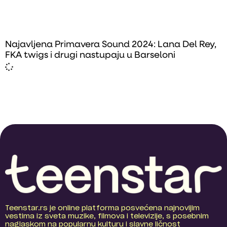
Najavljena Primavera Sound 2024: Lana Del Rey,
FKA twigs i drugi nastupaju u Barseloni
Teenstar.rs je online platforma posvećena najnovijim
vestima iz sveta muzike, filmova i televizije, s posebnim
naglaskom na popularnu kulturu i slavne ličnost