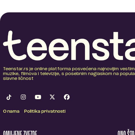
Teenstar.rs je online platforma posvećena najnovijim vestim
muzike, filmova i televizije, s posebnim naglaskom na popular
slavne ličnost
O nama
Politika privatnosti