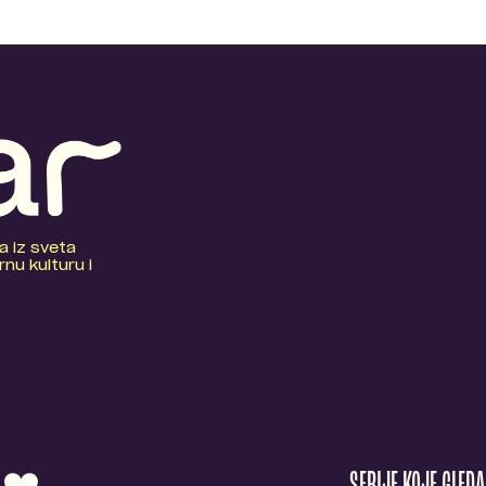
a iz sveta
nu kulturu i