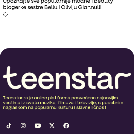
Upoznajte sve popularnije modne i beauty
blogerke sestre Bellu i Oliviju Giannulli
Teenstar.rs je online platforma posvećena najnovijim
vestima iz sveta muzike, filmova i televizije, s posebnim
naglaskom na popularnu kulturu i slavne ličnost