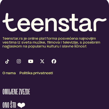
Teenstar.rs je online platforma posvećena najnovijim
vestima iz sveta muzike, filmova i televizije, s posebnim
naglaskom na popularnu kulturu i slavne ličnost
O nama
Politika privatnosti
OMILJENE ZVEZDE
ONO ŠTO ❤️